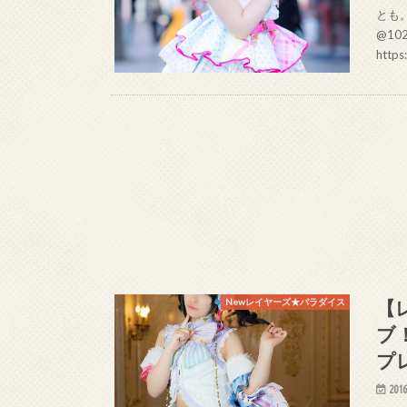
とも。
@10
https:
【
Newレイヤーズ★パラダイス
ブ
プ
2016