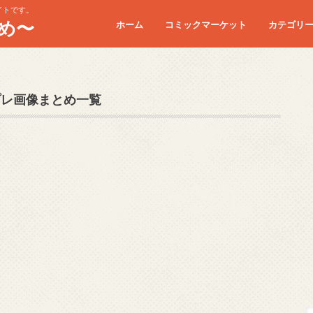
イトです。
め〜
ホーム
コミックマーケット
カテゴリ
コミケC90
コミケC91
コミケC92
コミケC93
コミケC94
コミケC95
プレ画像まとめ一覧