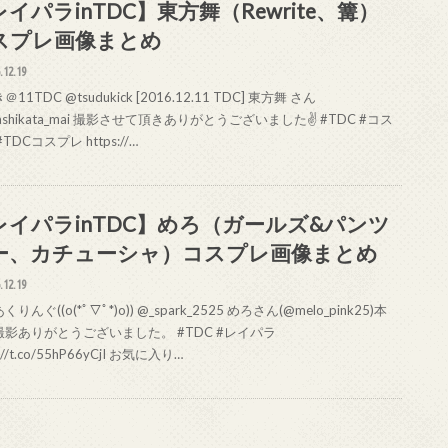
イパラinTDC】東方舞（Rewrite、篝）
スプレ画像まとめ
.12.19
11TDC @tsudukick [2016.12.11 TDC] 東方舞 さん
gashikata_mai 撮影させて頂きありがとうございました✌ #TDC #コス
TDCコスプレ https://…
レイパラinTDC】めろ（ガールズ&パンツ
ー、カチューシャ）コスプレ画像まとめ
.12.19
りんぐ((o(*ﾟ▽ﾟ*)o)) @_spark_2525 めろさん(@melo_pink25)本
撮影ありがとうございました。 #TDC #レイパラ
s://t.co/55hP66yCjI お気に入り…