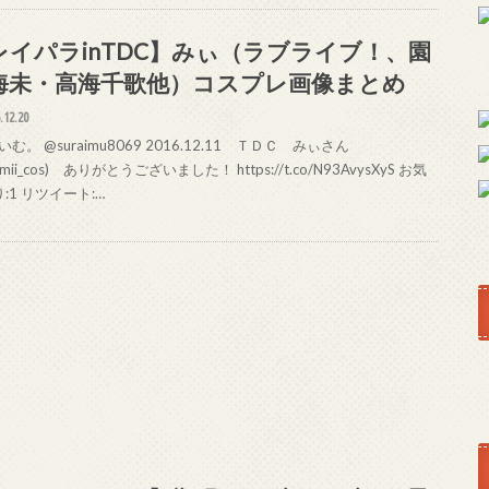
レイパラinTDC】みぃ（ラブライブ！、園
海未・高海千歌他）コスプレ画像まとめ
.12.20
む。 @suraimu8069 2016.12.11 ＴＤＣ みぃさん
imii_cos) ありがとうございました！ https://t.co/N93AvysXyS お気
:1 リツイート:…