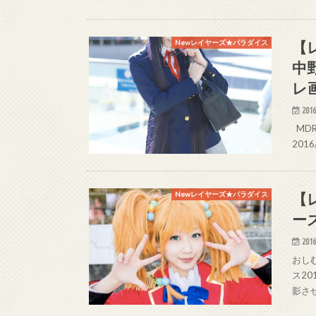
【
Newレイヤーズ★パラダイス
中
レ
2016
MDR 
2016/
【
Newレイヤーズ★パラダイス
ー
2016
おしむ
ス20
影さ