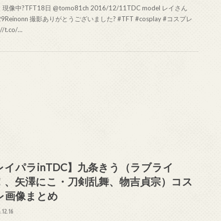
現像中?TFT18日 @tomo81ch 2016/12/11TDC model レイさん
29Reinonn 撮影ありがとうございました? #TFT #cosplay #コスプレ
//t.co/…
レイパラinTDC】九条きう（ラブライ
！、矢澤にこ・刀剣乱舞、物吉貞宗）コス
レ画像まとめ
.12.16