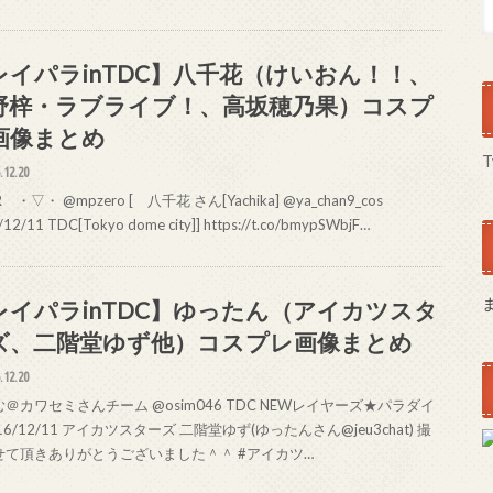
レイパラinTDC】八千花（けいおん！！、
野梓・ラブライブ！、高坂穂乃果）コスプ
画像まとめ
T
.12.20
・▽・ @mpzero [ 八千花 さん[Yachika] @ya_chan9_cos
12/11 TDC[Tokyo dome city]] https://t.co/bmypSWbjF…
レイパラinTDC】ゆったん（アイカツスタ
ズ、二階堂ゆず他）コスプレ画像まとめ
.12.20
＠カワセミさんチーム @osim046 TDC NEWレイヤーズ★パラダイ
16/12/11 アイカツスターズ 二階堂ゆず(ゆったんさん@jeu3chat) 撮
せて頂きありがとうございました＾＾ #アイカツ…