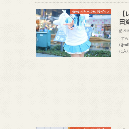
【
Newレイヤーズ★パラダイス
田
2016
すらい
(@mi
に入り