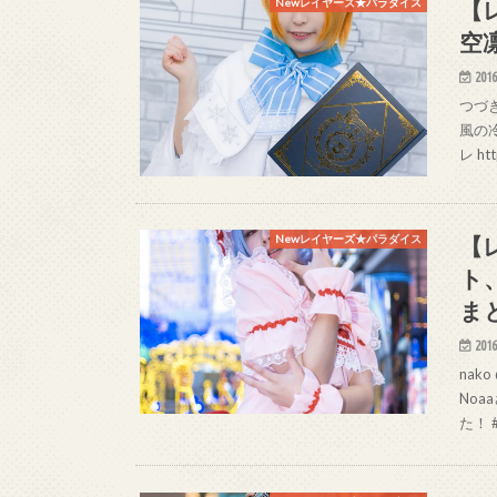
【
Newレイヤーズ★パラダイス
空
2016
つづき＠
風の冷
レ htt
【
Newレイヤーズ★パラダイス
ト
ま
2016
nak
Noa
た！ #