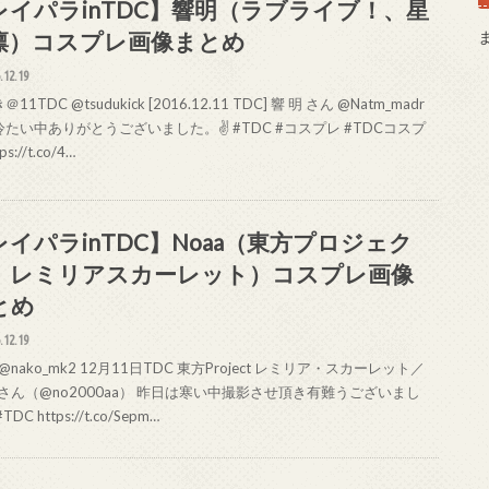
レイパラinTDC】響明（ラブライブ！、星
凛）コスプレ画像まとめ
.12.19
11TDC @tsudukick [2016.12.11 TDC] 響 明 さん @Natm_madr
たい中ありがとうございました。✌ #TDC #コスプレ #TDCコスプ
ps://t.co/4…
レイパラinTDC】Noaa（東方プロジェク
、レミリアスカーレット）コスプレ画像
とめ
.12.19
o @nako_mk2 12月11日TDC 東方Project レミリア・スカーレット／
aさん（@no2000aa） 昨日は寒い中撮影させ頂き有難うございまし
TDC https://t.co/Sepm…