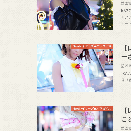
2016
KAZ
月さん(
イート
【
Newレイヤーズ★パラダイス
ー
2016
KAZ
りりさん
【
Newレイヤーズ★パラダイス
こ
2016