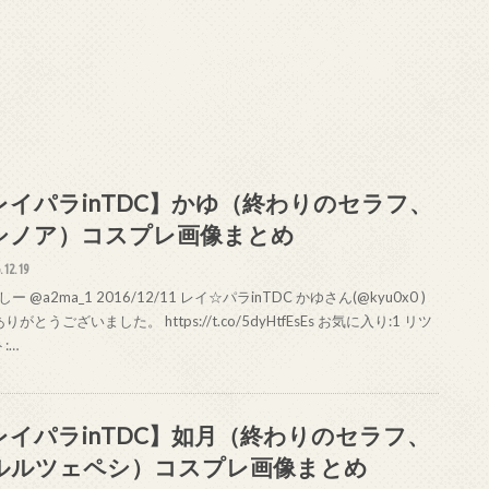
レイパラinTDC】かゆ（終わりのセラフ、
シノア）コスプレ画像まとめ
.12.19
ー @a2ma_1 2016/12/11 レイ☆パラinTDC かゆさん(@kyu0x0 )
りがとうございました。 https://t.co/5dyHtfEsEs お気に入り:1 リツ
:…
レイパラinTDC】如月（終わりのセラフ、
ルルツェペシ）コスプレ画像まとめ