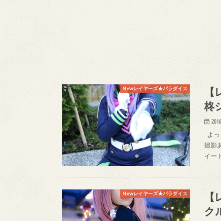
【
Newレイヤーズ★パラダイス
柊
2016
よっし
撮影あ
イート
【
Newレイヤーズ★パラダイス
ク