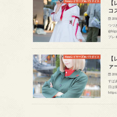
【レ
Newレイヤーズ★パラダイス
コ
2016
つづき＠
@hi
プレ #
【
Newレイヤーズ★パラダイス
ァ
2016
すぱあく
日は
http