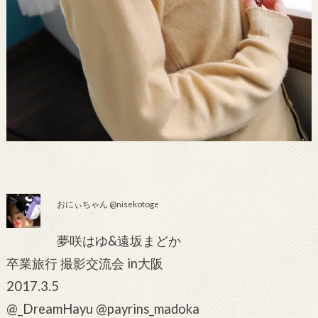
おにぃちゃん @nisekotoge
夢咲はゆ&遠坂まどか
卒業旅行 撮影交流会 in大阪
2017.3.5
@_DreamHayu @payrins_madoka