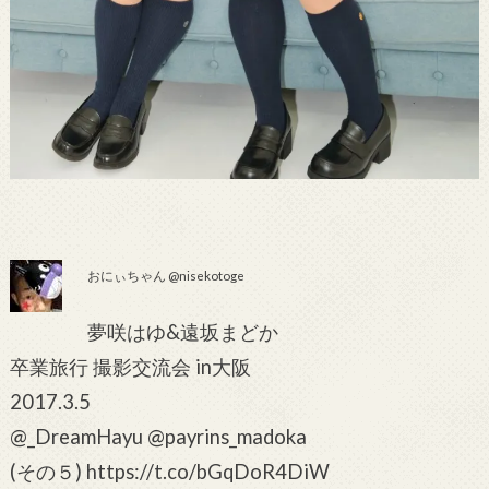
おにぃちゃん @nisekotoge
夢咲はゆ&遠坂まどか
卒業旅行 撮影交流会 in大阪
2017.3.5
@_DreamHayu @payrins_madoka
(その５) https://t.co/bGqDoR4DiW