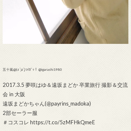
五十嵐@(ง ´͈౪`͈)วｲｶﾞｯ！ @igarashi1980
2017.3.5 夢咲はゆ＆遠坂まどか 卒業旅行 撮影＆交流
会 in 大阪
遠坂まどかちゃん(@payrins_madoka)
2部セーラー服
＃コスコレ https://t.co/5zMFHkQmeE