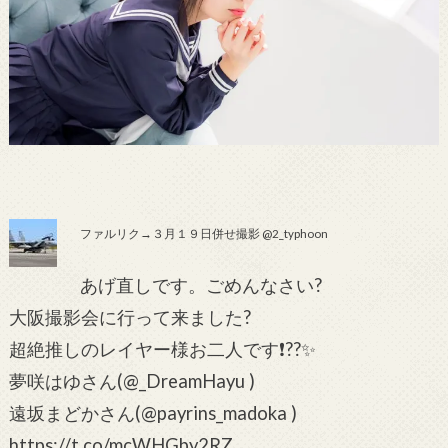
ファルリク→３月１９日併せ撮影 @2_typhoon
あげ直しです。ごめんなさい?
大阪撮影会に行って来ました?
超絶推しのレイヤー様お二人です❗??✨
夢咲はゆさん(@_DreamHayu )
遠坂まどかさん(@payrins_madoka )
https://t.co/mcWHGby2RZ