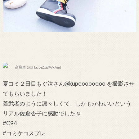
高飛車 @UHaJBjZxgfWxAmt
夏コミ２日目もぐ汰さん@kupoooooooo を撮影させ
てもらいました！
若武者のように凛々しくて、しかもかわいいという
リアル佐倉杏子に感動でした☺️
#C94
#コミケコスプレ