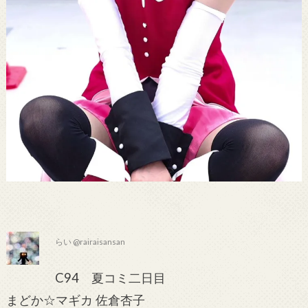
らい @rairaisansan
C94 夏コミ二日目
まどか☆マギカ 佐倉杏子