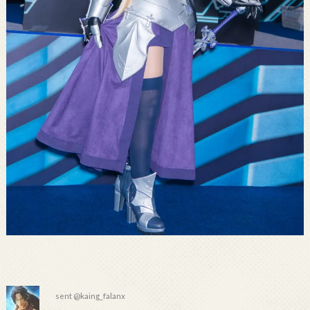
sent @kaing_falanx