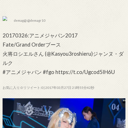
demag@ @demagr10
20170326:アニメジャパン2017
Fate/Grand Orderブース
火将ロシエルさん (@Kasyou3roshieru)ジャンヌ・ダ
ルク
#アニメジャパン #fgo https://t.co/Ugcod5lH6U
お気に入り:0 リツイート:0 | 2017年03月27日 21時55分42秒