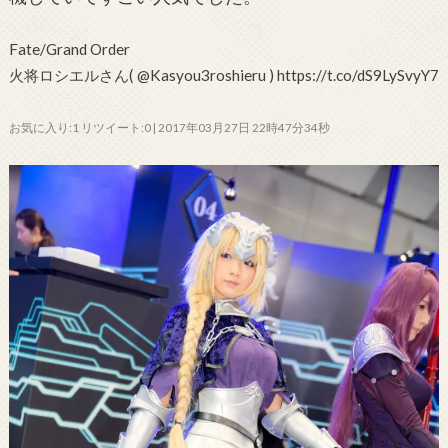
Fate/Grand Order
火将ロシエルさん( @Kasyou3roshieru ) https://t.co/dS9LySvyY7
お気に入り:1 リツイート:0 | 2017年03月27日 22時47分34秒