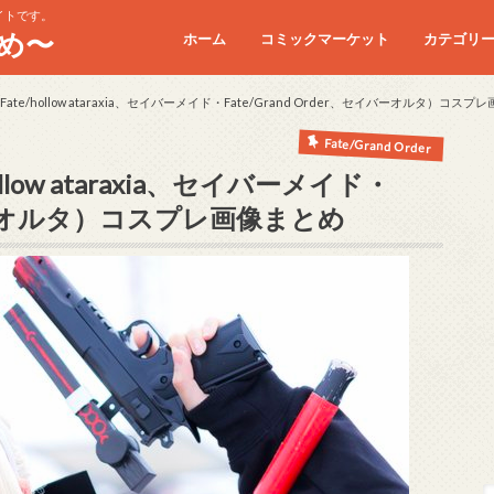
イトです。
め〜
ホーム
コミックマーケット
カテゴリ
コミケC90
コミケC91
コミケC92
コミケC93
コミケC94
コミケC95
te/hollow ataraxia、セイバーメイド・Fate/Grand Order、セイバーオルタ）コスプ
Fate/Grand Order
low ataraxia、セイバーメイド・
セイバーオルタ）コスプレ画像まとめ