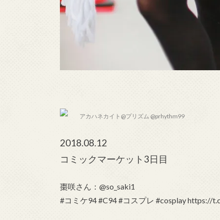
アカハネカイト@プリズム @prhythm99
2018.08.12
コミックマーケット3日目
棗咲さん：@so_saki1
#コミケ94 #C94 #コスプレ #cosplay https://t.