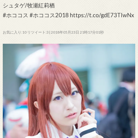
シュタゲ/牧瀬紅莉栖
#ホココス #ホココス2018 https://t.co/gdE73TIwNx
お気に入り:10 リツイート:3 | 2018年05月23日 21時17分01秒