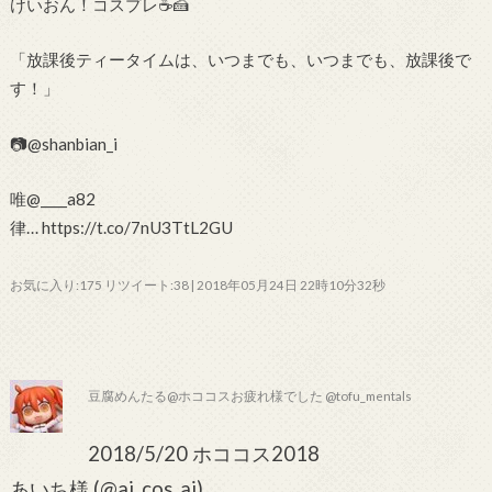
けいおん！コスプレ☕🍰
「放課後ティータイムは、いつまでも、いつまでも、放課後で
す！」
📷@shanbian_i
唯@____a82
律… https://t.co/7nU3TtL2GU
お気に入り:175 リツイート:38 | 2018年05月24日 22時10分32秒
豆腐めんたる@ホココスお疲れ様でした @tofu_mentals
2018/5/20 ホココス2018
あいち様 (@ai_cos_ai)