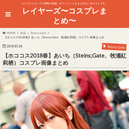
コスプレについての情報や画像・ポートレートをまとめているサイトです。
レイヤーズ〜コスプレま
とめ〜
HOME
作品
Steins;Gate
【ホココス2018春】あいち（Steins;Gate、牧瀬紅莉栖）コスプレ画像まとめ
2018.05.30
Steins;Gate
【ホココス2018春】あいち（Steins;Gate、牧瀬紅
莉栖）コスプレ画像まとめ