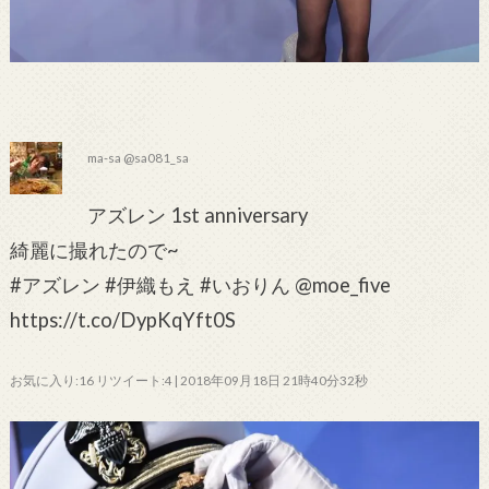
ma-sa @sa081_sa
アズレン 1st anniversary
綺麗に撮れたので~
#アズレン #伊織もえ #いおりん @moe_five
https://t.co/DypKqYft0S
お気に入り:16 リツイート:4 | 2018年09月18日 21時40分32秒