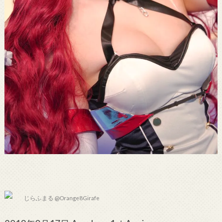
じらふまる @Orange8Girafe