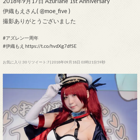
2018年9月17日 Azurlane 1st Anniversary
伊織もえさん( @moe_five )
撮影ありがとうございました
#アズレン一周年
#伊織もえ https://t.co/hvdXg7dfSE
お気に入り:30 リツイート:7 | 2018年09月18日 03時21分59秒