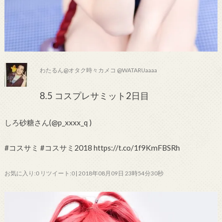
わたるん@オタク時々カメコ @WATARUaaaa
8.5 コスプレサミット2日目
しろ砂糖さん(@p_xxxx_q )
#コスサミ #コスサミ2018 https://t.co/1f9KmFBSRh
お気に入り:0 リツイート:0 | 2018年08月09日 23時54分30秒