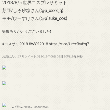
2018/8/5 世界コスプレサミット
芽亜/しろ砂糖さん(@p_xxxx_q)
モモ/ぴーすけさん(@pisuke_cos)
撮影ありがとうございました❗
#コスサミ2018 #WCS2018 https://t.co/UrYcBvdYq7
お気に入り:17 リツイート:3 | 2018年08月08日 20時18分20秒
🍳§蒼§🍳Next→ @XgonzaX1