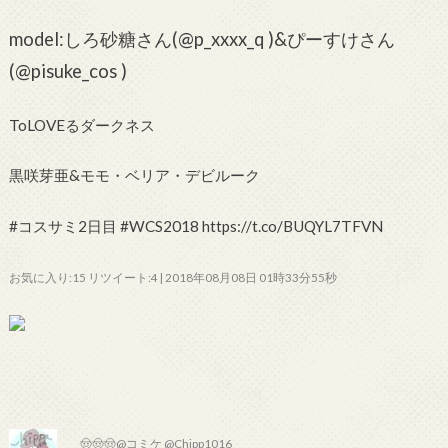
model:しろ砂糖さん(@p_xxxx_q )&ぴーすけさん
(@pisuke_cos )
ToLOVEるダークネス
黒咲芽亜&モモ・ベリア・デビルーク
#コスサミ2日目 #WCS2018 https://t.co/BUQYL7TFVN
お気に入り:15 リツイート:4 | 2018年08月08日 01時33分55秒
🤠🤠🤠@コミケ @Chipp1016