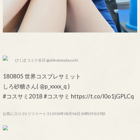
びくぼ コミケ全日 @ohkubotadayoshi
180805 世界コスプレサミット
しろ砂糖さん( @p_xxxx_q )
#コスサミ2018 #コスサミ https://t.co/l0o1jGPLCq
お気に入り:31 リツイート:5 | 2018年08月06日 00時39分29秒