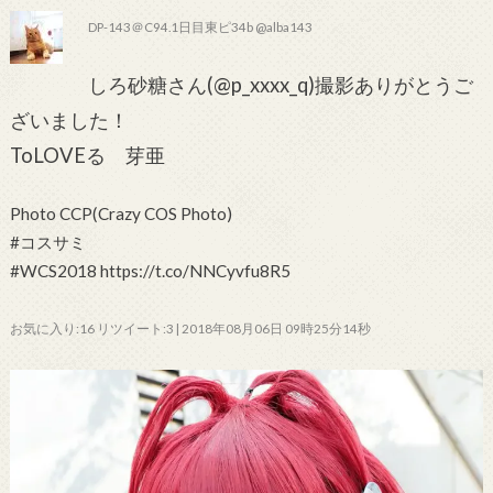
DP-143＠C94.1日目東ピ34b @alba143
しろ砂糖さん(@p_xxxx_q)撮影ありがとうご
ざいました！
ToLOVEる 芽亜
Photo CCP(Crazy COS Photo)
#コスサミ
#WCS2018 https://t.co/NNCyvfu8R5
お気に入り:16 リツイート:3 | 2018年08月06日 09時25分14秒