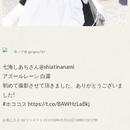
♻ノア♻ @sigma787
七海しあちさん@shiatinanami
アズールレーン 白露
初めて撮影させて頂きました、ありがとうございま
した!
#ホココス https://t.co/BAWHzLaBkj
お気に入り:10 リツイート:2 | 2018年05月22日 02時21分57秒