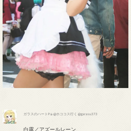
ガラスのハートP🍙@ホココス行く @garasu373
白露／アズールレーン