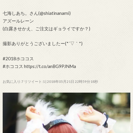
七海しあち。さん(@shiatinanami)
アズールレーン
(白露きせかえ、ご注文はギョライですか？)
撮影ありがとうございましたー(*´▽｀*)
#2018ホココス
#ホココス https://t.co/anBG9PJNMa
お気に入り:7 リツイート:1 | 2018年05月21日 22時59分18秒