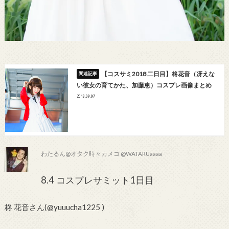
【コスサミ2018 二日目】柊花音（冴えな
い彼女の育てかた、加藤恵）コスプレ画像まとめ
2018.09.07
わたるん@オタク時々カメコ @WATARUaaaa
8.4 コスプレサミット1日目
柊 花音さん(@yuuucha1225 )