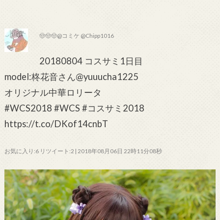
🤠🤠🤠@コミケ @Chipp1016
20180804 コスサミ1日目
model:柊花音さん@yuuucha1225
オリジナル中華ロリータ
#WCS2018 #WCS #コスサミ2018
https://t.co/DKof14cnbT
お気に入り:6 リツイート:2 | 2018年08月06日 22時11分08秒