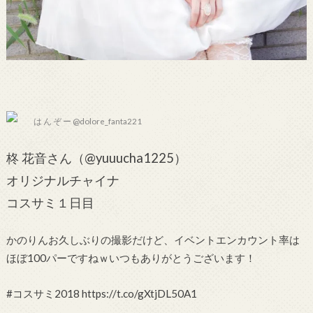
は ん ぞ ー @dolore_fanta221
柊 花音さん（@yuuucha1225）
オリジナルチャイナ
コスサミ１日目
かのりんお久しぶりの撮影だけど、イベントエンカウント率は
ほぼ100パーですねｗいつもありがとうございます！
#コスサミ2018 https://t.co/gXtjDL50A1