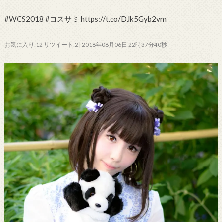
#WCS2018 #コスサミ https://t.co/DJk5Gyb2vm
お気に入り:12 リツイート:2 | 2018年08月06日 22時37分40秒