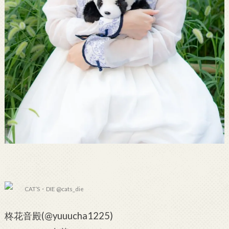
CAT’S・DIE @cats_die
柊花音殿(@yuuucha1225)