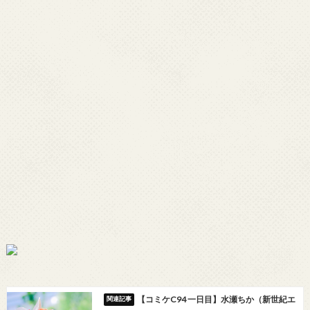
【コミケC94 一日目】水瀬ちか（新世紀エ