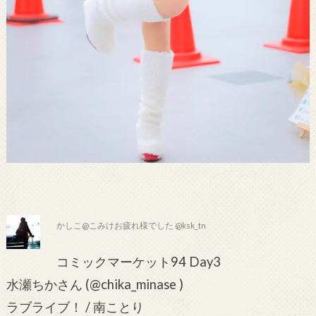
かしこ@こみけお疲れ様でした @ksk_tn
コミックマーケット94 Day3
水瀬ちかさん (@chika_minase )
ラブライブ！ / 南ことり