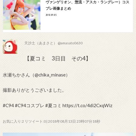
ヴァンゲリオン、惣流・アスカ・ラングレー）コス
プレ画像まとめ
2018.09.05
天沙土（あまさと） @amasato0630
【夏コミ 3日目 その4】
水瀬ちかさん（@chika_minase）
撮影ありがとうございました。
#C94 #C94コスプレ #夏コミ https://t.co/4di2CxqWiz
お気に入り:2 リツイート:0 | 2018年08月13日 23時07分18秒