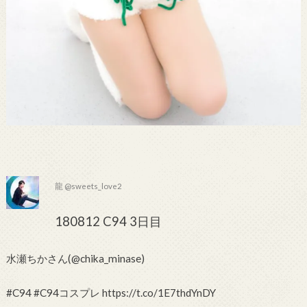
龍 @sweets_love2
180812 C94 3日目
水瀬ちかさん(@chika_minase)
#C94 #C94コスプレ https://t.co/1E7thdYnDY