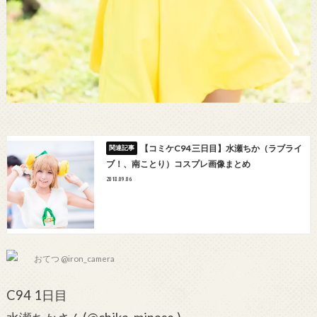
【コミケC94 三日目】水瀬ちか（ラブライ
ブ！、南ことり）コスプレ画像まとめ
2018.09.06
おてつ @iron_camera
C94 1日目