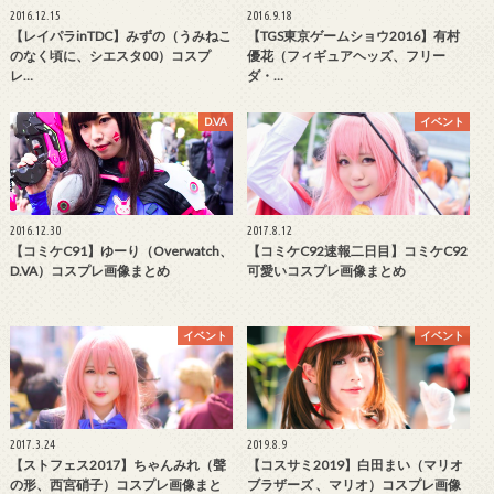
2016.12.15
2016.9.18
【レイパラinTDC】みずの（うみねこ
【TGS東京ゲームショウ2016】有村
のなく頃に、シエスタ00）コスプ
優花（フィギュアヘッズ、フリー
レ…
ダ・…
D.VA
イベント
2016.12.30
2017.8.12
【コミケC91】ゆーり（Overwatch、
【コミケC92速報二日目】コミケC92
D.VA）コスプレ画像まとめ
可愛いコスプレ画像まとめ
イベント
イベント
2017.3.24
2019.8.9
【ストフェス2017】ちゃんみれ（聲
【コスサミ2019】白田まい（マリオ
の形、西宮硝子）コスプレ画像まと
ブラザーズ 、マリオ）コスプレ画像