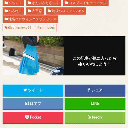
イベント
きんいろもざいく
コスプレイヤー・モデル
ぺろねこ
大宮忍
池袋ハロウィン2016
池袋ハロウィンコスプレフェス
@yumeneko83 filter:images
この記事が気に入ったら
いいねしよう！
ツイート
シェア
はてブ
Pocket
feedly