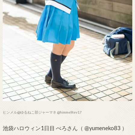
ヒンメル@ゆるねこ部ジャーマネ @himmelRev17
池袋ハロウィン1日目 ぺろさん（ @yumeneko83 ）