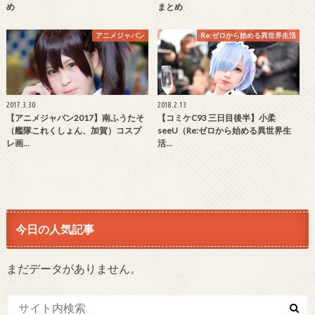
め
まとめ
アニメジャパン
Re:ゼロから始める異世界生活
2017.3.30
2018.2.13
【アニメジャパン2017】南ふうたそ
【コミケC93 三日目後半】小柔
（艦隊これくしょん、加賀）コスプ
seeU（Re:ゼロから始める異世界生
レ画…
活…
今日の人気記事
まだデータがありません。