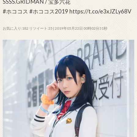
SSSS.GRIDMAN / 宝多六花
#ホココス #ホココス2019 https://t.co/e3xJZLy68V
お気に入り:182 リツイート:25 | 2019年05月22日 00時02分31秒