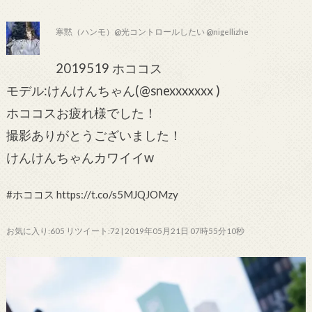
寒黙（ハンモ）@光コントロールしたい @nigellizhe
2019519 ホココス
モデル:けんけんちゃん(@snexxxxxxx )
ホココスお疲れ様でした！
撮影ありがとうございました！
けんけんちゃんカワイイw
#ホココス https://t.co/s5MJQJOMzy
お気に入り:605 リツイート:72 | 2019年05月21日 07時55分10秒