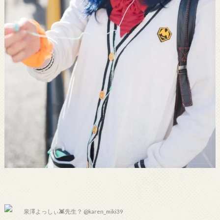
泉澤よっしぃ👾先生？ @karen_miki39