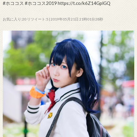
#ホココス #ホココス2019 https://t.co/k6Z14GplGQ
お気に入り:20 リツイート:5 | 2019年05月21日 21時01分28秒