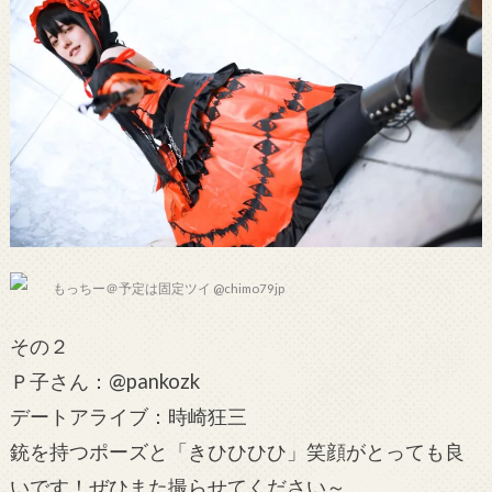
もっちー＠予定は固定ツイ @chimo79jp
その２
Ｐ子さん：@pankozk
デートアライブ：時崎狂三
銃を持つポーズと「きひひひひ」笑顔がとっても良
いです！ぜひまた撮らせてください～