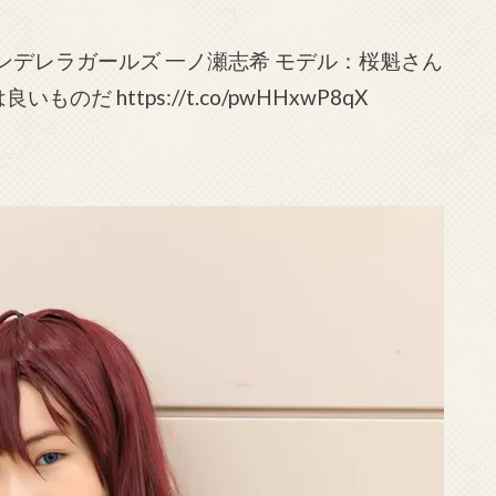
ターシンデレラガールズ 一ノ瀬志希 モデル：桜魁さん
いものだ https://t.co/pwHHxwP8qX