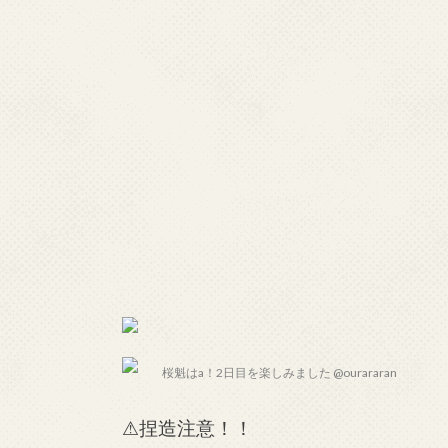
桜魁はa！2日目を楽しみました @ourararan
⚠捏造注意！！