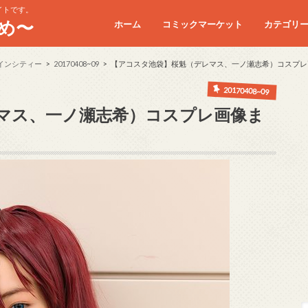
イトです。
め〜
ホーム
コミックマーケット
カテゴリ
コミケC90
コミケC91
コミケC92
コミケC93
コミケC94
コミケC95
インシティー
20170408~09
【アコスタ池袋】桜魁（デレマス、一ノ瀬志希）コスプレ
20170408~09
マス、一ノ瀬志希）コスプレ画像ま