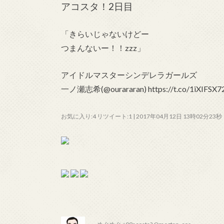
アコスタ！2日目
「きらいじゃないけどー
つまんないー！！zzz」
アイドルマスターシンデレラガールズ
一ノ瀬志希(@ourararan) https://t.co/1iXIFSX
お気に入り:4 リツイート:1 | 2017年04月12日 13時02分23秒