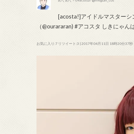
めぐめぐ♂09acosta? @megtan_cos
[acosta!]アイドルマス
（@ourararan) #アコスタ しきにゃんは良
お気に入り:7 リツイート:3 | 2017年04月11日 18時20分37秒