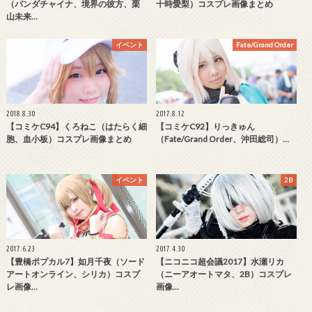
（パンダチャイナ、境界の彼方、栗
十時愛梨）コスプレ画像まとめ
山未来…
イベント
Fate/Grand Order
2018.8.30
2017.8.12
【コミケC94】くろねこ（はたらく細
【コミケC92】りっきゅん
胞、血小板）コスプレ画像まとめ
（Fate/Grand Order、沖田総司）…
イベント
2B
2017.6.23
2017.4.30
【豊橋ポプカル7】如月千夜（ソード
【ニコニコ超会議2017】水瀬リカ
アートオンライン、シリカ）コスプ
（ニーアオートマタ、2B）コスプレ
レ画像…
画像…