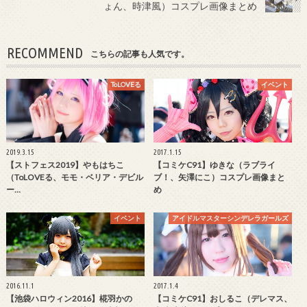
ょん、時津風）コスプレ画像まとめ
RECOMMEND
こちらの記事も人気です。
ToLOVEる
イベント
2019.3.15
2017.1.15
【ストフェス2019】やもはちこ
【コミケC91】ゆきな（ラブライ
（ToLOVEる、モモ・ベリア・デビル
ブ！、矢澤にこ）コスプレ画像まと
ー…
め
イベント
アイドルマスターシンデレラガールズ
2016.11.1
2017.1.4
【池袋ハロウィン2016】椛羽かの
【コミケC91】おしるこ（デレマス、