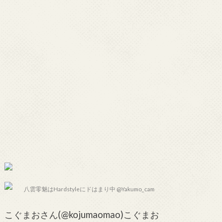
八雲零魅はHardstyleにドはまり中 @Yakumo_cam
こぐまおさん(@kojumaomao)こぐまお