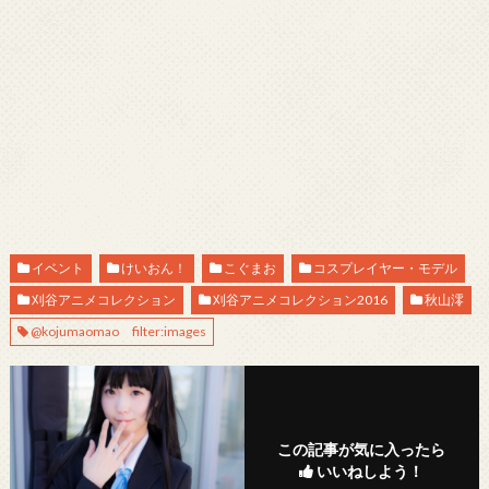
イベント
けいおん！
こぐまお
コスプレイヤー・モデル
刈谷アニメコレクション
刈谷アニメコレクション2016
秋山澪
@kojumaomao filter:images
この記事が気に入ったら
いいねしよう！