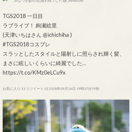
みなつき@TGSお疲れ様でした @t_minatsuki
TGS2018 一日目
ラブライブ！ 絢瀬絵里
(天津いちはさん @ichichiha )
#TGS2018コスプレ
スラッとしたスタイルと陽射しに照らされ輝く髪、
まさに眩しいくらいに綺麗でした…
https://t.co/KMz0eLCu9x
お気に入り:11 リツイート:0 | 2018年09月26日 19時37分59秒