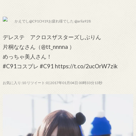
かえでし@C91CH19お疲れ様でした @arlia928
デレステ アクロスザスターズしぶりん
片桐ななさん（@tt_nnnna ）
めっちゃ美人さん！
#C91コスプレ #C91 https://t.co/2ucOrW7zik
お気に入り:10 リツイート:0 | 2017年01月04日 00時33分13秒