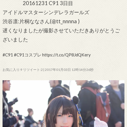
20161231 C91 3日目
アイドルマスターシンデレラガールズ
渋谷凛:片桐ななさん(@tt_nnnna )
遅くなりましたが撮影させていただきありがとうご
ざいました
#C91 #C91コスプレ https://t.co/QP8JdQKery
お気に入り:9 リツイート:2 | 2017年01月03日 12時14分26秒