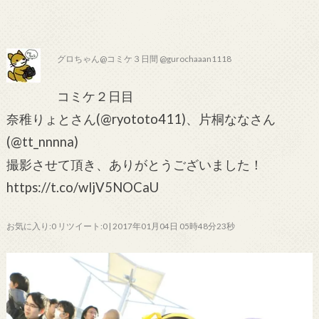
グロちゃん@コミケ３日間 @gurochaaan1118
コミケ２日目
奈稚りょとさん(@ryototo411)、片桐ななさん
(@tt_nnnna)
撮影させて頂き、ありがとうございました！
https://t.co/wljV5NOCaU
お気に入り:0 リツイート:0 | 2017年01月04日 05時48分23秒