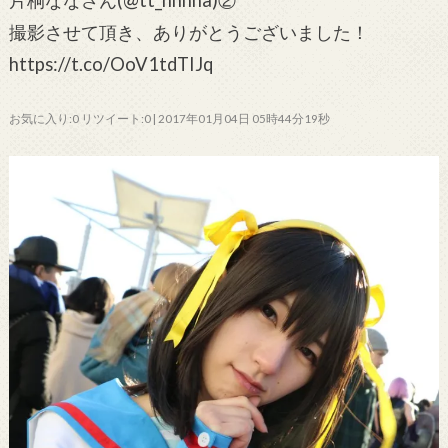
撮影させて頂き、ありがとうございました！
https://t.co/OoV1tdTIJq
お気に入り:0 リツイート:0 | 2017年01月04日 05時44分19秒