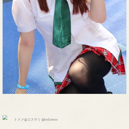
トドメ@コスサミ @todomex