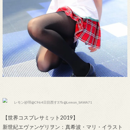
レモン紗羽@C96 4日目西す37b @Lemon_SAWA71
【世界コスプレサミット2019】
新世紀エヴァンゲリヲン：真希波・マリ・イラスト