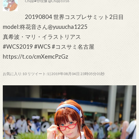
Chipp●🤠現像 @Chipp1016
20190804 世界コスプレサミット2日目
model:柊花音さん@yuuucha1225
真希波・マリ・イラストリアス
#WCS2019 #WCS #コスサミ名古屋
https://t.co/cmXemcPzGz
お気に入り:10 リツイート:1 | 2019年08月04日 23時05分01秒