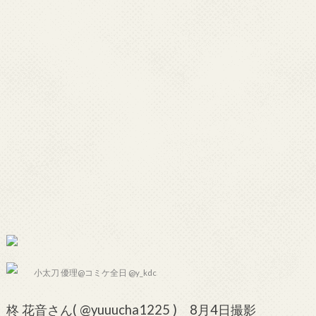
小太刀 優理@コミケ全日 @y_kdc
柊 花音さん( @yuuucha1225 ) 8月4日撮影