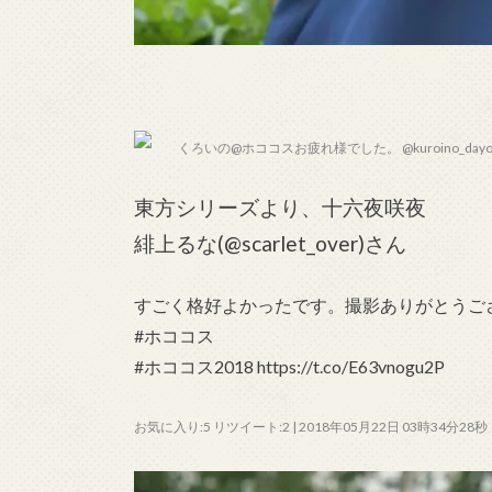
くろいの@ホココスお疲れ様でした。 @kuroino_day
東方シリーズより、十六夜咲夜
緋上るな(@scarlet_over)さん
すごく格好よかったです。撮影ありがとうご
#ホココス
#ホココス2018 https://t.co/E63vnogu2P
お気に入り:5 リツイート:2 | 2018年05月22日 03時34分28秒