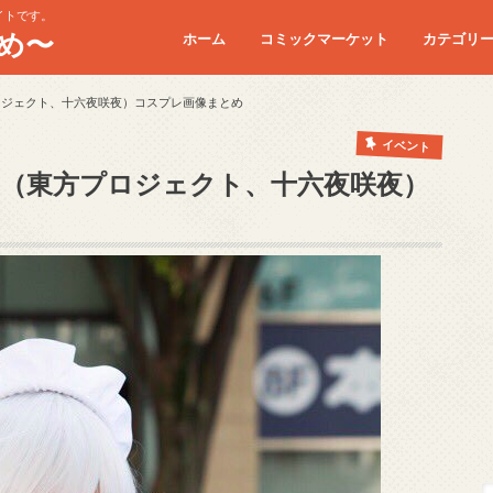
イトです。
め〜
ホーム
コミックマーケット
カテゴリ
コミケC90
コミケC91
コミケC92
コミケC93
コミケC94
コミケC95
ロジェクト、十六夜咲夜）コスプレ画像まとめ
イベント
な（東方プロジェクト、十六夜咲夜）