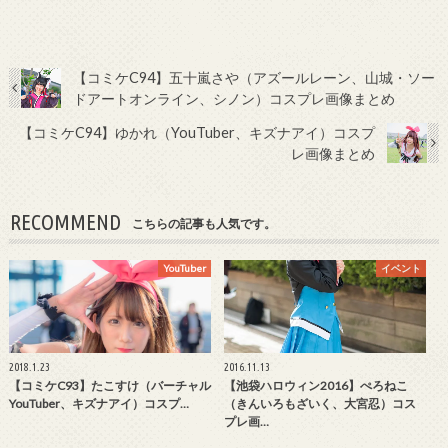
【コミケC94】五十嵐さや（アズールレーン、山城・ソー
ドアートオンライン、シノン）コスプレ画像まとめ
【コミケC94】ゆかれ（YouTuber、キズナアイ）コスプ
レ画像まとめ
RECOMMEND
こちらの記事も人気です。
YouTuber
イベント
2018.1.23
2016.11.13
【コミケC93】たこすけ（バーチャル
【池袋ハロウィン2016】ぺろねこ
YouTuber、キズナアイ）コスプ…
（きんいろもざいく、大宮忍）コス
プレ画…