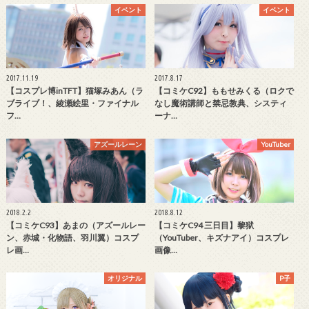
イベント
イベント
2017.11.19
2017.8.17
【コスプレ博inTFT】猫塚みあん（ラ
【コミケC92】ももせみくる（ロクで
ブライブ！、綾瀬絵里・ファイナル
なし魔術講師と禁忌教典、システィ
フ…
ーナ…
アズールレーン
YouTuber
2018.2.2
2018.8.12
【コミケC93】あまの（アズールレー
【コミケC94 三日目】黎狱
ン、赤城・化物語、羽川翼）コスプ
（YouTuber、キズナアイ）コスプレ
レ画…
画像…
オリジナル
P子