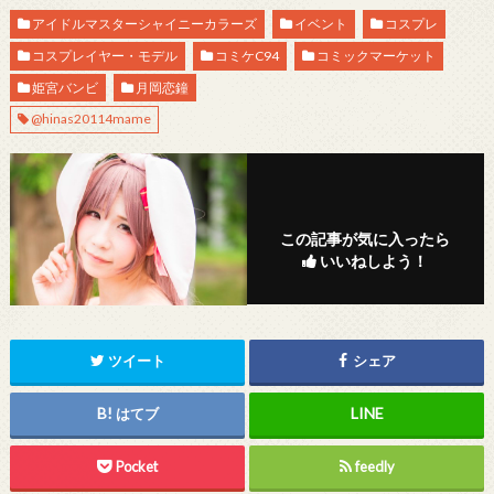
アイドルマスターシャイニーカラーズ
イベント
コスプレ
コスプレイヤー・モデル
コミケC94
コミックマーケット
姫宮バンビ
月岡恋鐘
@hinas20114mame
この記事が気に入ったら
いいねしよう！
ツイート
シェア
はてブ
Pocket
feedly