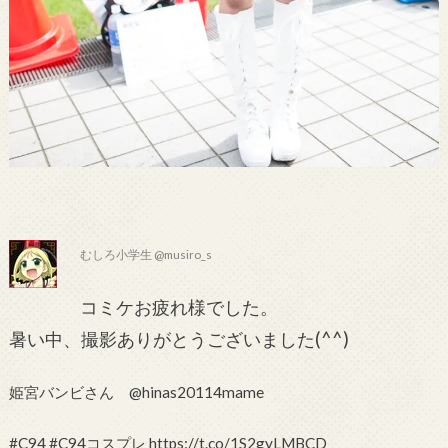
むしろ小学生 @musiro_s
コミケお疲れ様でした。
暑い中、撮影ありがとうございました(^^)
姫宮バンビさん @hinas20114mame
#C94 #C94コスプレ https://t.co/1S2gyLMBCD