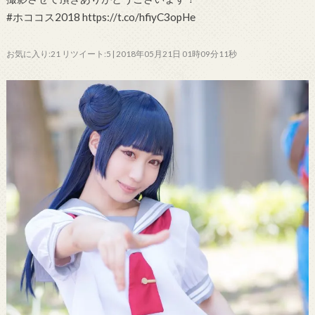
#ホココス2018 https://t.co/hfiyC3opHe
お気に入り:21 リツイート:5 | 2018年05月21日 01時09分11秒