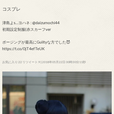
コスプレ
津島よs…ヨハネ : @daizumochi44
初期設定制服(赤スカーフver
ポージングが最高にGuiltyな方でした😈
https://t.co/0jT4efTeUK
お気に入り:22 リツイート:9 | 2018年05月22日 00時30分11秒