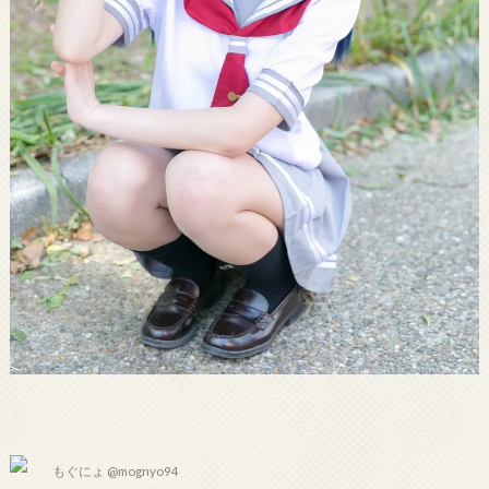
もぐにょ @mognyo94