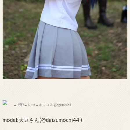
🍳§蒼§🍳Next→ホココス @XgonzaX1
model:大豆さん(@daizumochi44 )