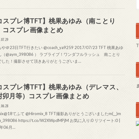
コスプレ博TFT】桃果あゆみ（南ことり
）コスプレ画像まとめ
.07.29
T
や＠23日TFT行きたい @coach_ya9259 2017/07/23 TFT 桃果あゆ
（@aym_398086 ） ラブライブ！ワンダフルラッシュ 南ことり
でした！撮影させて頂きありがとうございま…
コスプレ博TFT】桃果あゆみ（デレマス、
村卯月等）コスプレ画像まとめ
.06.28
omix@18てふて @Hiromix_8 TFT撮影ありがとうございましたm(__)m
_398086 https://t.co/W2XWpdMPjM お気に入り:0 リツイート:0 |
7年06月…