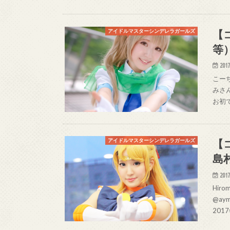
【
アイドルマスターシンデレラガールズ
等
2017
こーち
みさん
お初
【
アイドルマスターシンデレラガールズ
島
2017
Hir
@aym
201