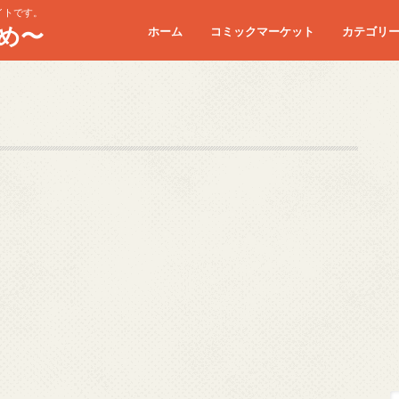
イトです。
め〜
ホーム
コミックマーケット
カテゴリ
コミケC90
コミケC91
コミケC92
コミケC93
コミケC94
コミケC95