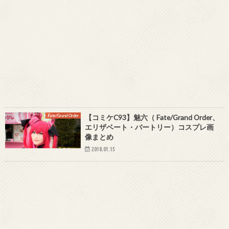
Fate/Grand Order
【コミケC93】魅六（ Fate/Grand Order、
エリザベート・バートリー）コスプレ画
像まとめ
2018.01.15