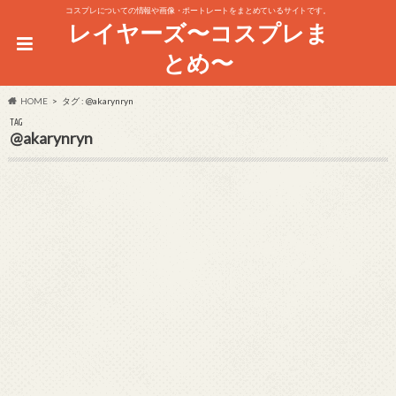
コスプレについての情報や画像・ポートレートをまとめているサイトです。
レイヤーズ〜コスプレま
とめ〜
HOME
タグ : @akarynryn
TAG
@akarynryn