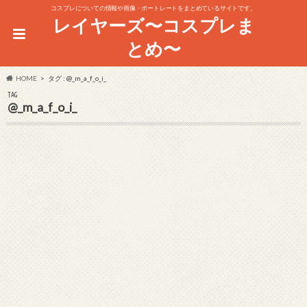
コスプレについての情報や画像・ポートレートをまとめているサイトです。
レイヤーズ〜コスプレま
とめ〜
HOME
タグ : @_m_a_f_o_i_
TAG
@_m_a_f_o_i_