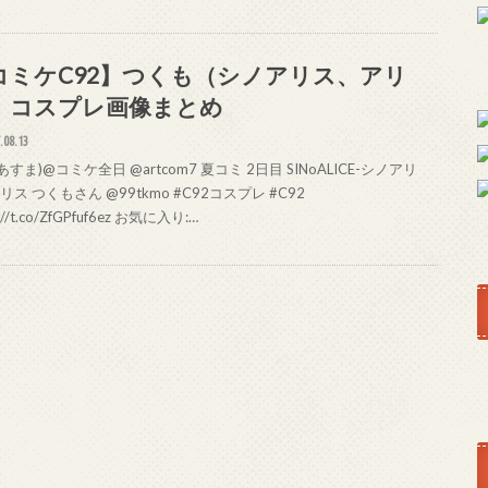
コミケC92】つくも（シノアリス、アリ
）コスプレ画像まとめ
.08.13
あすま)@コミケ全日 @artcom7 夏コミ 2日目 SINoALICE-シノアリ
アリス つくもさん @99tkmo #C92コスプレ #C92
s://t.co/ZfGPfuf6ez お気に入り:…