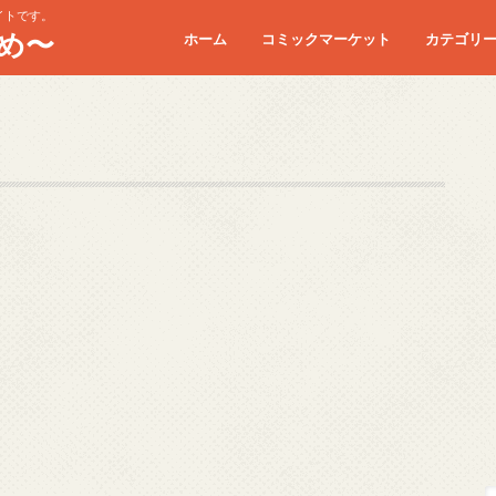
イトです。
め〜
ホーム
コミックマーケット
カテゴリ
コミケC90
コミケC91
コミケC92
コミケC93
コミケC94
コミケC95