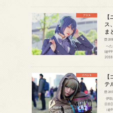
【
アリス
ス
ま
2018
へたれ
(@9
2018
【
イベント
テ
2017
伊吹は
日目】
（@9