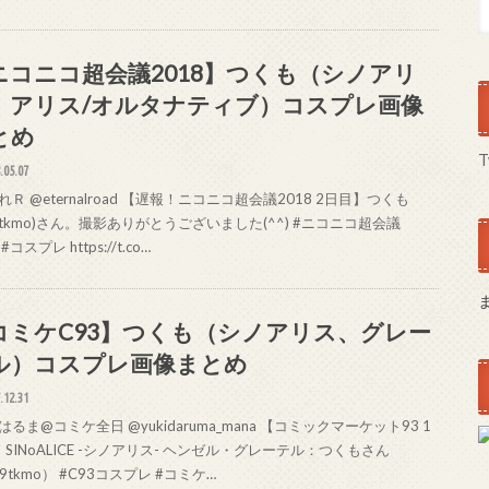
ニコニコ超会議2018】つくも（シノアリ
、アリス/オルタナティブ）コスプレ画像
とめ
T
.05.07
Ｒ @eternalroad 【遅報！ニコニコ超会議2018 2日目】つくも
9tkmo)さん。撮影ありがとうございました(^^) #ニコニコ超会議
 #コスプレ https://t.co…
コミケC93】つくも（シノアリス、グレー
ル）コスプレ画像まとめ
.12.31
るま@コミケ全日 @yukidaruma_mana 【コミックマーケット93 1
SINoALICE -シノアリス- ヘンゼル・グレーテル：つくもさん
9tkmo） #C93コスプレ #コミケ…