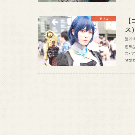
【
アリス
ス
2017
遊馬(
ス- 
http