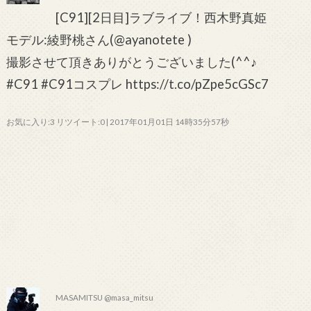
[C91][2日目]ラブライブ！西木野真姫
モデル:綾野桃さん(@ayanotete )
撮影させて頂きありがとうございました(^^♪
#C91 #C91コスプレ https://t.co/pZpe5cGSc7
お気に入り:3 リツイート:0 | 2017年01月01日 14時35分57秒
MASAMITSU @masa_mitsu