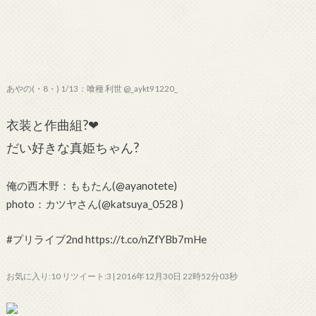
あやの(・8・) 1/13：喰種 利世 @_aykt91220_
衣装と作曲組?❤
だい好きな真姫ちゃん?
俺の西木野：ももたん(@ayanotete)
photo：カツヤさん(@katsuya_0528 )
#プリライブ2nd https://t.co/nZfYBb7mHe
お気に入り:10 リツイート:3 | 2016年12月30日 22時52分03秒