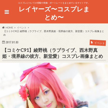
コスプレについての情報や画像・ポートレートをまとめているサイトです。
レイヤーズ〜コスプレま
とめ〜
HOME
イベント
【コミケC91】綾野桃（ラブライブ、西木野真姫・境界線の彼方、新堂愛）コスプレ画像まと
め
2017.01.03
イベント
【コミケC91】綾野桃（ラブライブ、西木野真
姫・境界線の彼方、新堂愛）コスプレ画像まとめ