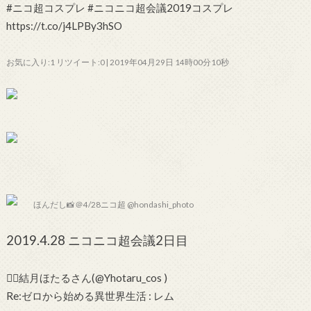
#ニコ超コスプレ #ニコニコ超会議2019コスプレ
https://t.co/j4LPBy3hSO
お気に入り:1 リツイート:0 | 2019年04月29日 14時00分10秒
ほんだし📸＠4/28ニコ超 @hondashi_photo
2019.4.28 ニコニコ超会議2日目
💁‍♀️結月ほたるさん(@Yhotaru_cos )
Re:ゼロから始める異世界生活 : レム