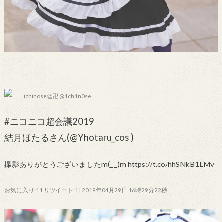
ichinose👏卍 @1ch1n0se
#ニコニコ超会議2019
結月ほたるさん(@Yhotaru_cos )
撮影ありがとうございましたm(_ _)m https://t.co/hhSNkB1LMv
お気に入り:11 リツイート:1 | 2019年04月29日 16時29分22秒