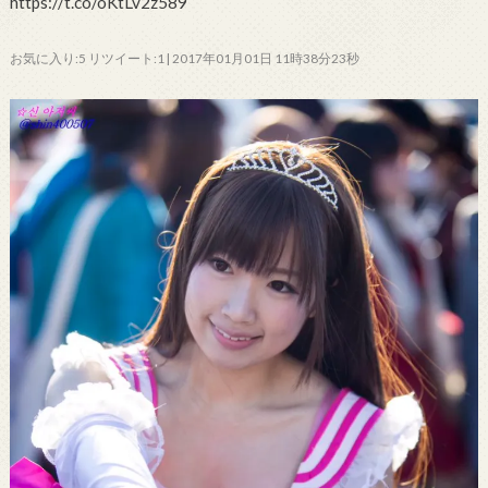
https://t.co/oKtLv2z589
お気に入り:5 リツイート:1 | 2017年01月01日 11時38分23秒