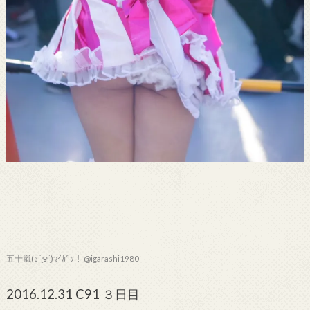
五十嵐(ง ´͈౪`͈)วｲｶﾞｯ！ @igarashi1980
2016.12.31 C91 ３日目