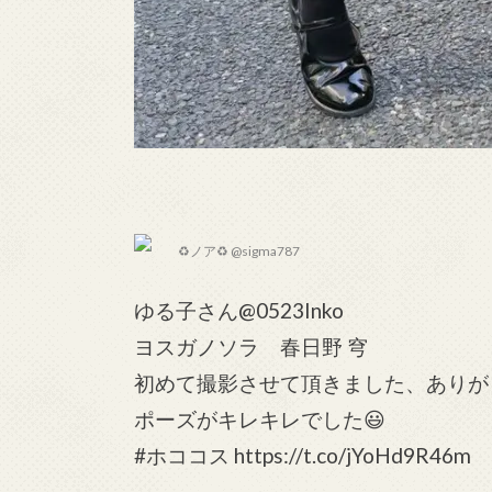
♻ノア♻ @sigma787
ゆる子さん@0523Inko
ヨスガノソラ 春日野 穹
初めて撮影させて頂きました、ありが
ポーズがキレキレでした😃
#ホココス https://t.co/jYoHd9R46m