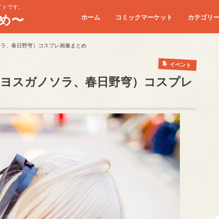
イトです。
め〜
ホーム
コミックマーケット
カテゴリ
コミケC90
コミケC91
コミケC92
コミケC93
コミケC94
コミケC95
ソラ、春日野穹）コスプレ画像まとめ
イベント
（ヨスガノソラ、春日野穹）コスプレ