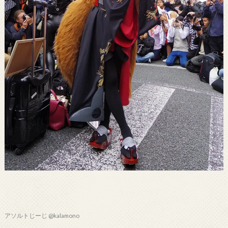
アソルトじーじ @kalamono