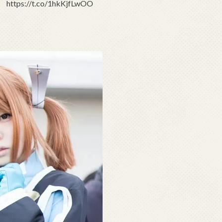
//t.co/1hkKjfLwOO