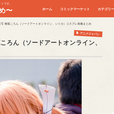
イトです。
め〜
ホーム
コミックマーケット
カテゴリ
コミケC90
コミケC91
コミケC92
コミケC93
コミケC94
コミケC95
17】柳葉ころん（ソードアートオンライン、シリカ）コスプレ画像まとめ
アニメジャパン
柳葉ころん（ソードアートオンライン、