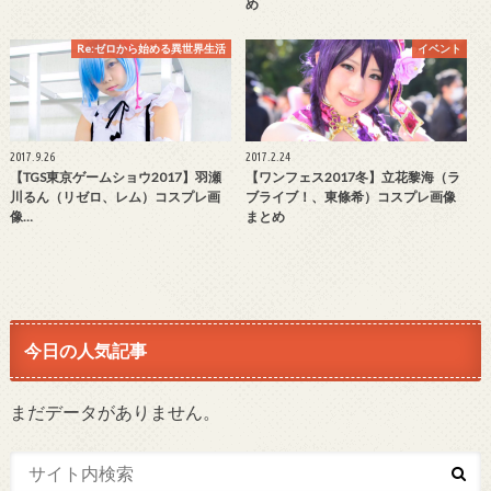
め
Re:ゼロから始める異世界生活
イベント
2017.9.26
2017.2.24
【TGS東京ゲームショウ2017】羽瀬
【ワンフェス2017冬】立花黎海（ラ
川るん（リゼロ、レム）コスプレ画
ブライブ！、東條希）コスプレ画像
像…
まとめ
今日の人気記事
まだデータがありません。