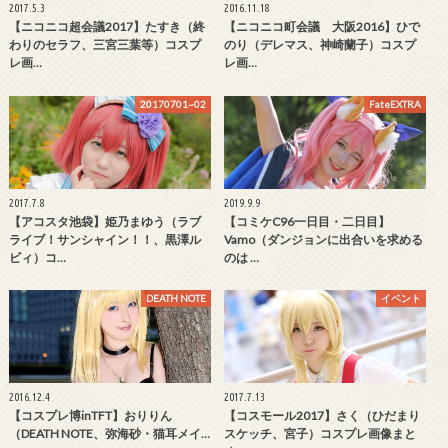
2017.5.3
2016.11.18
【ニコニコ超会議2017】たすき（終
【ニコニコ町会議 大阪2016】ひで
わりのセラフ、三宮三葉等）コスプ
のり（デレマス、神崎蘭子）コスプ
レ画…
レ画…
20170701~02
FateEXTRA
2017.7.8
2019.9.9
【アコスタ池袋】姫乃まゆう（ラブ
【コミケC96一日目・二日目】
ライブ！サンシャイン！！、黒澤ル
Vamo（ダンジョンに出合いを求める
ビィ）コ…
のは …
DEATH NOTE
イベント
2016.12.4
2017.7.13
【コスプレ博inTFT】おりりん
【コスモール2017】さく（ひだまり
（DEATH NOTE、弥海砂・猫耳メイ…
スケッチ、宮子）コスプレ画像まと