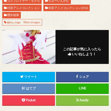
コスプレイヤー・モデル
ちゅーいんがむ
刈谷アニメコレクション
刈谷アニメコレクション2016
櫻井桃華
@tyu_ingu filter:images
この記事が気に入ったら
いいねしよう！
ツイート
シェア
はてブ
Pocket
feedly