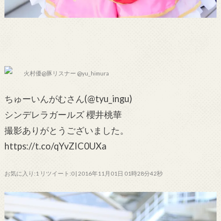
火村優@豚リスナー @yu_himura
ちゅーいんがむさん(@tyu_ingu)
シンデレラガールズ 櫻井桃華
撮影ありがとうございました。
https://t.co/qYvZIC0UXa
お気に入り:1 リツイート:0 | 2016年11月01日 01時28分42秒