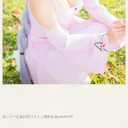
ゆこりーむ@20日コスミュ撮影会 @yukotin39