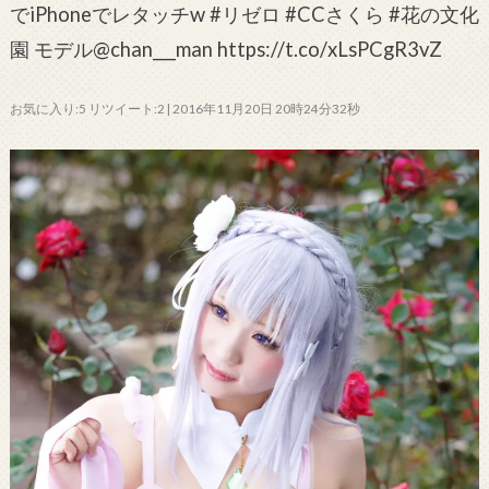
でiPhoneでレタッチw #リゼロ #CCさくら #花の文化
園 モデル@chan___man https://t.co/xLsPCgR3vZ
お気に入り:5 リツイート:2 | 2016年11月20日 20時24分32秒