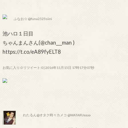
ふなお☆ @funa2525siini
池ハロ１日目
ちゃんまんさん(@chan___man )
https://t.co/eA89fyELT8
お気に入り:0 リツイート:0 | 2016年11月15日 17時17分07秒
わたるん@オタク時々カメコ @WATARUaaaa