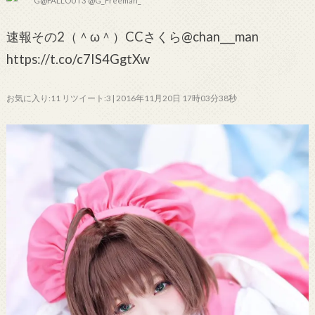
G@FALLOUT3 @G_Freeman_
速報その2（＾ω＾）CCさくら@chan___man
https://t.co/c7IS4GgtXw
お気に入り:11 リツイート:3 | 2016年11月20日 17時03分38秒