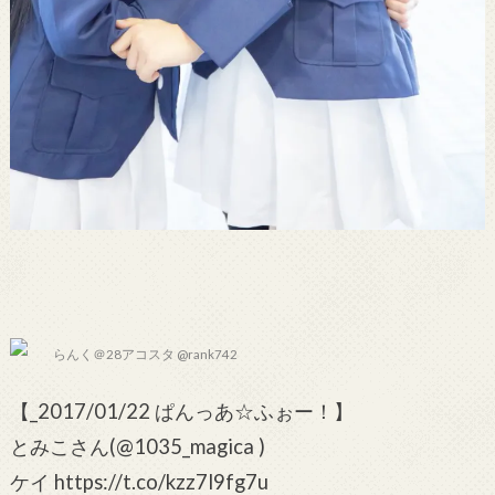
らんく＠28アコスタ @rank742
【_2017/01/22 ぱんっあ☆ふぉー！】
とみこさん(@1035_magica )
ケイ https://t.co/kzz7l9fg7u