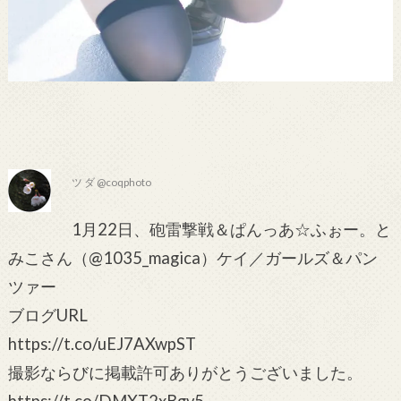
ツ ダ @coqphoto
1月22日、砲雷撃戦＆ぱんっあ☆ふぉー。と
みこさん（@1035_magica）ケイ／ガールズ＆パン
ツァー
ブログURL
https://t.co/uEJ7AXwpST
撮影ならびに掲載許可ありがとうございました。
https://t.co/DMXT2xBgv5