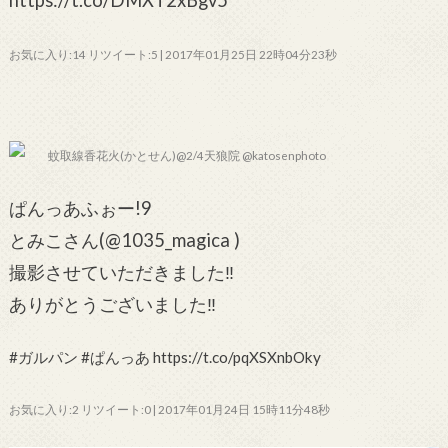
お気に入り:14 リツイート:5 | 2017年01月25日 22時04分23秒
蚊取線香花火(かとせん)@2/4天狼院 @katosenphoto
ぱんっあふぉー!9
とみこさん(@1035_magica )
撮影させていただきました‼︎
ありがとうございました‼︎
#ガルパン #ぱんっあ https://t.co/pqXSXnbOky
お気に入り:2 リツイート:0 | 2017年01月24日 15時11分48秒