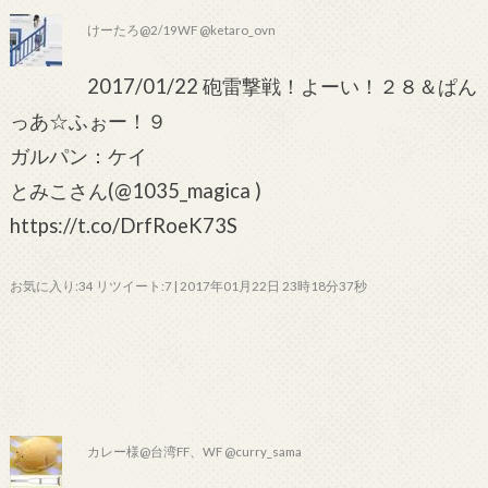
けーたろ@2/19WF @ketaro_ovn
2017/01/22 砲雷撃戦！よーい！２８＆ぱん
っあ☆ふぉー！９
ガルパン：ケイ
とみこさん(@1035_magica )
https://t.co/DrfRoeK73S
お気に入り:34 リツイート:7 | 2017年01月22日 23時18分37秒
カレー様@台湾FF、WF @curry_sama