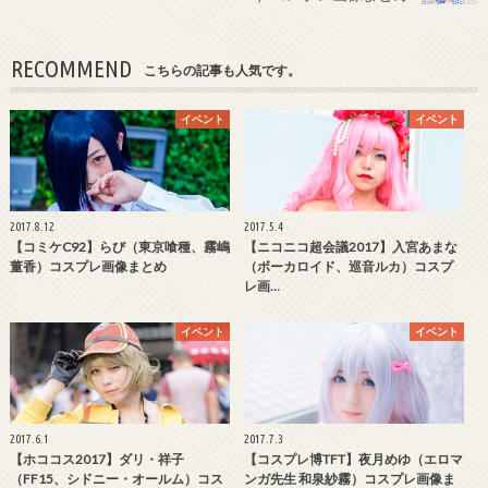
RECOMMEND
こちらの記事も人気です。
イベント
イベント
2017.8.12
2017.5.4
【コミケC92】らび（東京喰種、霧嶋
【ニコニコ超会議2017】入宮あまな
董香）コスプレ画像まとめ
（ボーカロイド、巡音ルカ）コスプ
レ画…
イベント
イベント
2017.6.1
2017.7.3
【ホココス2017】ダリ・祥子
【コスプレ博TFT】夜月めゆ（エロマ
（FF15、シドニー・オールム）コス
ンガ先生 和泉紗霧）コスプレ画像ま