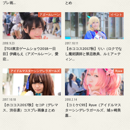
プレ画…
とめ
アズールレーン
イベント
2018.9.23
2017.10.11
【TGS東京ゲームショウ2018 一日
【ホココス2017秋】りい（ロクでな
目】伊織もえ（アズールレーン、愛
し魔術講師と禁忌教典、ルミア＝テ
宕…
ィン…
アイドルマスターシンデレラガールズ
Ryue
2017.10.18
2018.2.14
【ホココス2017秋】セコP（デレマ
【コミケC93】Ryue（アイドルマス
ス、渋谷凛）コスプレ画像まとめ
ターシンデレラガールズ、城ヶ崎美
嘉…