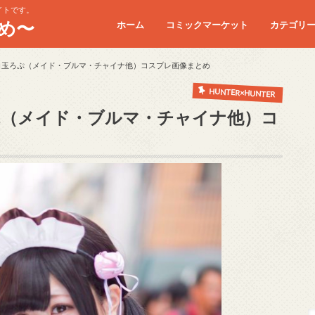
イトです。
め〜
ホーム
コミックマーケット
カテゴリ
コミケC90
コミケC91
コミケC92
コミケC93
コミケC94
コミケC95
】白玉ろぷ（メイド・ブルマ・チャイナ他）コスプレ画像まとめ
HUNTER×HUNTER
ろぷ（メイド・ブルマ・チャイナ他）コ