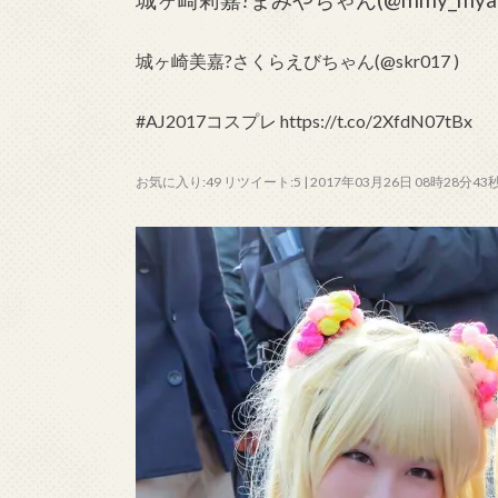
城ヶ崎美嘉?さくらえびちゃん(@skr017 )
#AJ2017コスプレ https://t.co/2XfdN07tBx
お気に入り:49 リツイート:5 | 2017年03月26日 08時28分43