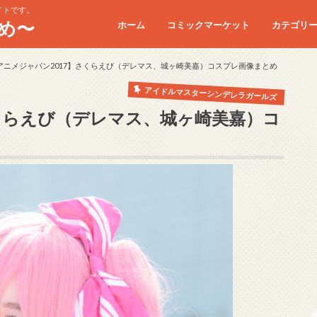
イトです。
め〜
ホーム
コミックマーケット
カテゴリ
コミケC90
コミケC91
コミケC92
コミケC93
コミケC94
コミケC95
アニメジャパン2017】さくらえび（デレマス、城ヶ崎美嘉）コスプレ画像まとめ
アイドルマスターシンデレラガールズ
さくらえび（デレマス、城ヶ崎美嘉）コ