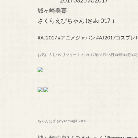
20170325 AJ2017
城ヶ崎美嘉
さくらえびちゃん (@skr017 ）
#AJ2017 #アニメジャパン #AJ2017コスプレ https
お気に入り:19 リツイート:5 | 2017年03月26日 08時44分34
ちゃんむぎ @cyanmugiaikatsu
城ヶ崎莉嘉?まみやちゃん(@mmy_myan