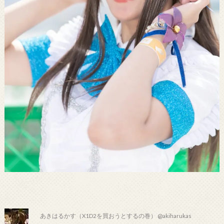
あきはるかす（X1D2を買おうとするの巻） @akiharukas