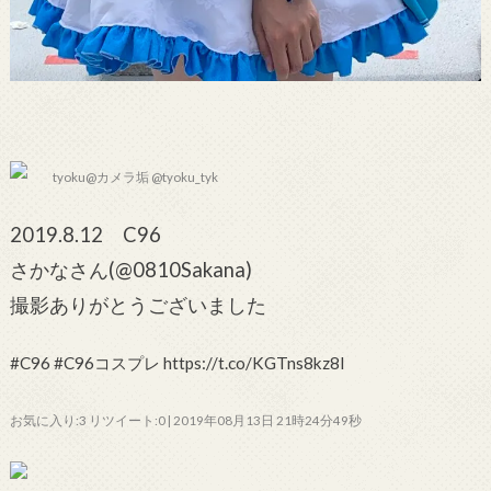
tyoku@カメラ垢 @tyoku_tyk
2019.8.12 C96
さかなさん(@0810Sakana)
撮影ありがとうございました
#C96 #C96コスプレ https://t.co/KGTns8kz8I
お気に入り:3 リツイート:0 | 2019年08月13日 21時24分49秒