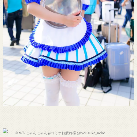
🌸🐬♑️にゃんにゃん@コミケお疲れ様 @ryousuke_neko