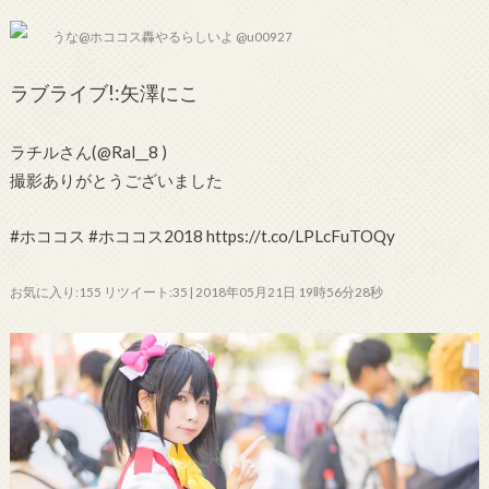
うな@ホココス轟やるらしいよ @u00927
ラブライブ!:矢澤にこ
ラチルさん(@Ral__8 )
撮影ありがとうございました
#ホココス #ホココス2018 https://t.co/LPLcFuTOQy
お気に入り:155 リツイート:35 | 2018年05月21日 19時56分28秒