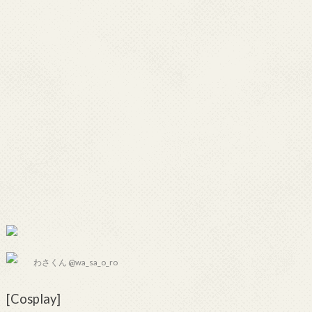
わさくん @wa_sa_o_ro
[Cosplay]