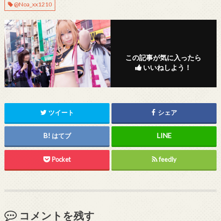
@Noa_xx1210
この記事が気に入ったら
いいねしよう！
ツイート
シェア
はてブ
Pocket
feedly
コメントを残す