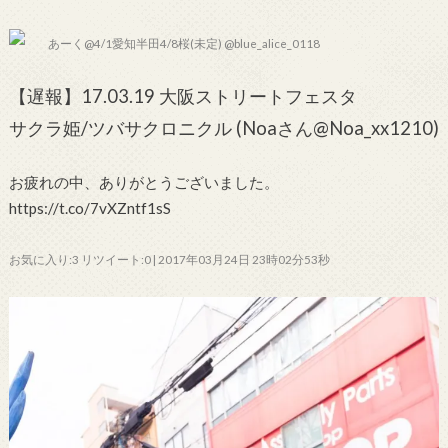
あーく@4/1愛知半田4/8桜(未定) @blue_alice_0118
【遅報】17.03.19 大阪ストリートフェスタ
サクラ姫/ツバサクロニクル (Noaさん@Noa_xx1210)
お疲れの中、ありがとうございました。
https://t.co/7vXZntf1sS
お気に入り:3 リツイート:0 | 2017年03月24日 23時02分53秒