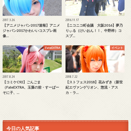
2017.3.26
2016.11.17
【アニメジャパン2017速報】アニメ
【ニコニコ町会議 大阪2016】夢乃
ジャパン2017かわいいコスプレ画
りぃる（けいおん！！、中野梓）コ
像…
スプ…
FateEXTRA
イベント
2017.8.24
2018.7.22
【コミケC92】ごんごま
【ストフェス2018】花みずき（新世
（FateEXTRA、玉藻の前・すーぱー
紀エヴァンゲリオン、惣流・アス
そに子、…
カ・ラ…
今日の人気記事