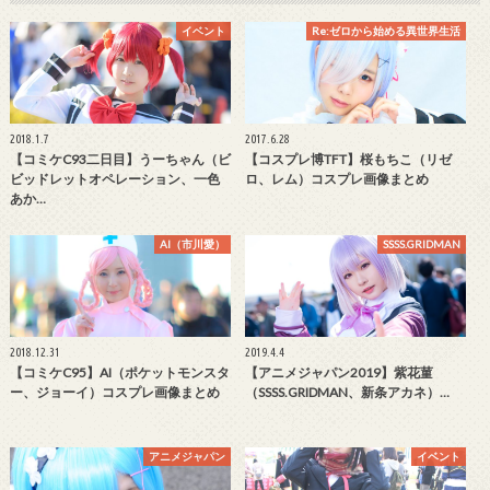
イベント
Re:ゼロから始める異世界生活
2018.1.7
2017.6.28
【コミケC93二日目】うーちゃん（ビ
【コスプレ博TFT】桜もちこ（リゼ
ビッドレットオペレーション、一色
ロ、レム）コスプレ画像まとめ
あか…
AI（市川愛）
SSSS.GRIDMAN
2018.12.31
2019.4.4
【コミケC95】AI（ポケットモンスタ
【アニメジャパン2019】紫花菫
ー、ジョーイ）コスプレ画像まとめ
（SSSS.GRIDMAN、新条アカネ）…
アニメジャパン
イベント