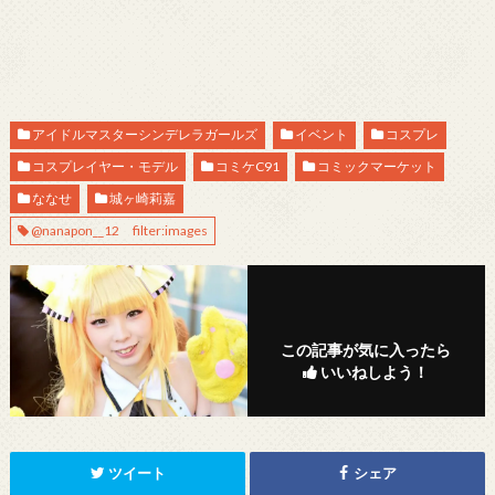
アイドルマスターシンデレラガールズ
イベント
コスプレ
コスプレイヤー・モデル
コミケC91
コミックマーケット
ななせ
城ヶ崎莉嘉
@nanapon__12 filter:images
この記事が気に入ったら
いいねしよう！
ツイート
シェア