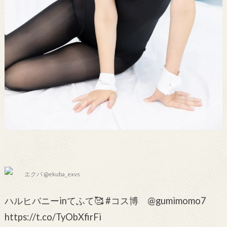
エクバ @ekuba_exvs
ハルヒバニーinてふて🥰 #コス博 @gumimomo7
https://t.co/TyObXfirFi