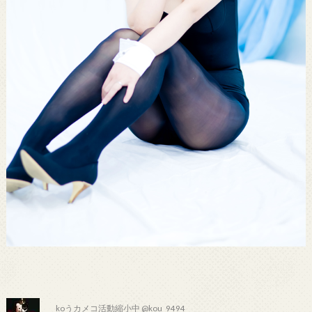
koうカメコ活動縮小中 @kou_9494