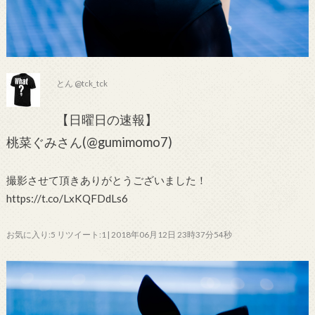
とん @tck_tck
【日曜日の速報】
桃菜ぐみさん(@gumimomo7)
撮影させて頂きありがとうございました！
https://t.co/LxKQFDdLs6
お気に入り:5 リツイート:1 | 2018年06月12日 23時37分54秒