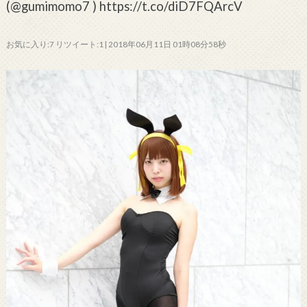
(@gumimomo7 ) https://t.co/diD7FQArcV
お気に入り:7 リツイート:1 | 2018年06月11日 01時08分58秒