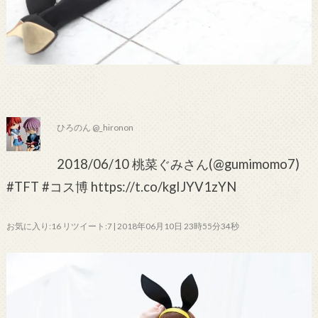
ひろのん @_hironon
2018/06/10 桃菜ぐみさん(@gumimomo7)
#TFT #コス博 https://t.co/kgIJYV1zYN
お気に入り:16 リツイート:7 | 2018年06月10日 23時55分34秒