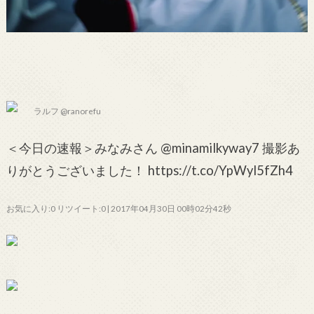
ラルフ @ranorefu
＜今日の速報＞みなみさん @minamilkyway7 撮影あ
りがとうございました！ https://t.co/YpWyl5fZh4
お気に入り:0 リツイート:0 | 2017年04月30日 00時02分42秒