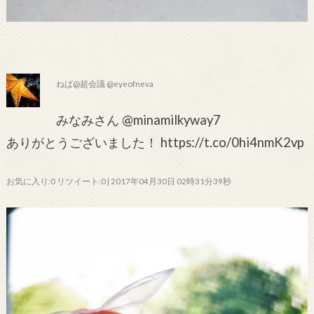
ねば@超会議 @eyeofneva
みなみさん @minamilkyway7
ありがとうございました！ https://t.co/0hi4nmK2vp
お気に入り:0 リツイート:0 | 2017年04月30日 02時31分39秒