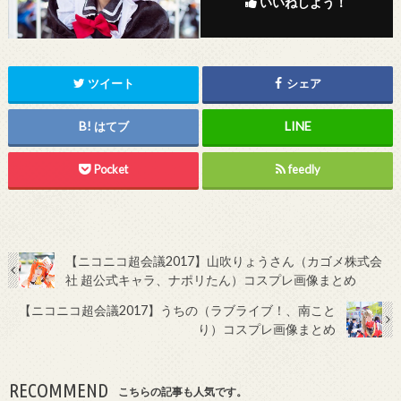
いいねしよう！
ツイート
シェア
はてブ
Pocket
feedly
【ニコニコ超会議2017】山吹りょうさん（カゴメ株式会
社 超公式キャラ、ナポリたん）コスプレ画像まとめ
【ニコニコ超会議2017】うちの（ラブライブ！、南こと
り）コスプレ画像まとめ
RECOMMEND
こちらの記事も人気です。