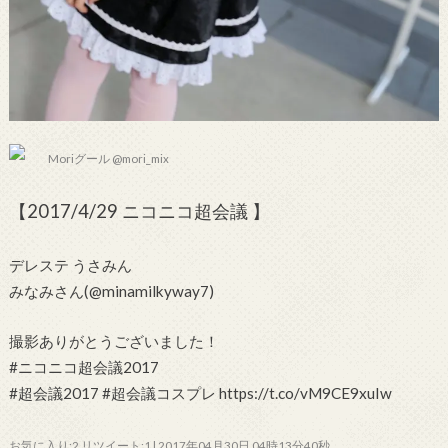
Moriグール @mori_mix
【2017/4/29 ニコニコ超会議 】
デレステ うさみん
みなみさん(@minamilkyway7)
撮影ありがとうございました！
#ニコニコ超会議2017
#超会議2017 #超会議コスプレ https://t.co/vM9CE9xuIw
お気に入り:2 リツイート:1 | 2017年04月30日 04時13分40秒