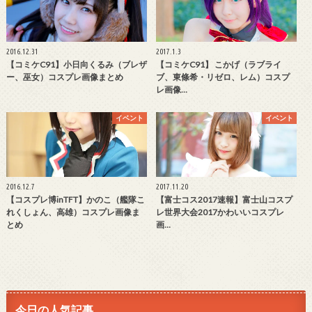
2016.12.31
2017.1.3
【コミケC91】小日向くるみ（ブレザ
【コミケC91】 こかげ（ラブライ
ー、巫女）コスプレ画像まとめ
ブ、東條希・リゼロ、レム）コスプ
レ画像…
イベント
イベント
2016.12.7
2017.11.20
【コスプレ博inTFT】かのこ（艦隊こ
【富士コス2017速報】富士山コスプ
れくしょん、高雄）コスプレ画像ま
レ世界大会2017かわいいコスプレ
とめ
画…
今日の人気記事