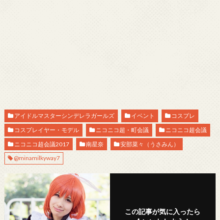
アイドルマスターシンデレラガールズ
イベント
コスプレ
コスプレイヤー・モデル
ニコニコ超・町会議
ニコニコ超会議
ニコニコ超会議2017
南星奈
安部菜々（うさみん）
@minamilkyway7
この記事が気に入ったら