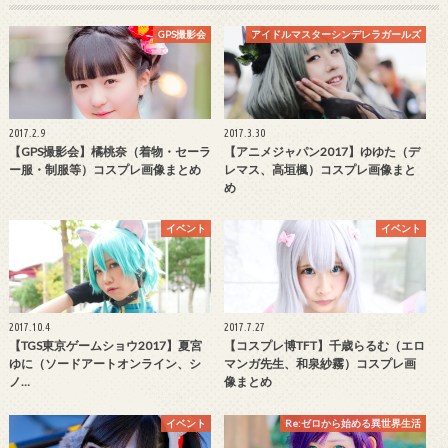
GPS撮影会
アイドルマスターシンデレラガールズ
2017.2.9
2017.3.30
【GPS撮影会】橘桃奈（着物・セーラ
【アニメジャパン2017】ゆゆた（デ
ー服・制服等）コスプレ画像まとめ
レマス、高垣楓）コスプレ画像まと
め
イベント
イベント
2017.10.4
2017.7.27
【TGS東京ゲームショウ2017】夏宮
【コスプレ博TFT】千歳らるむ（エロ
ゆに（ソードアートオンライン、シ
マンガ先生、和泉紗霧）コスプレ画
ノ…
像まとめ
イベント
Re:ゼロから始める異世界生活