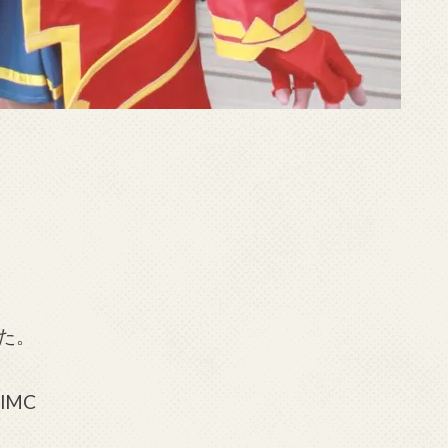
た。
TlMC