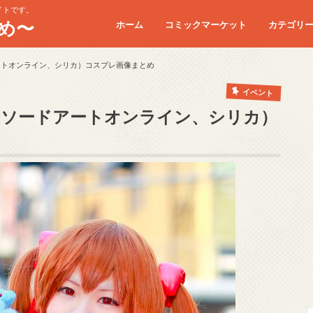
イトです。
め〜
ホーム
コミックマーケット
カテゴリ
コミケC90
コミケC91
コミケC92
コミケC93
コミケC94
コミケC95
ートオンライン、シリカ）コスプレ画像まとめ
イベント
た（ソードアートオンライン、シリカ）