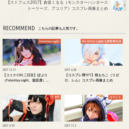
【ストフェス2017】倉坂くるる（モンスターハンタース
トーリーズ、アユリア）コスプレ画像まとめ
RECOMMEND
こちらの記事も人気です。
Fate/stay night
Re:ゼロから始める異世界生活
2017.12.31
2017.6.28
【コミケC93 二日目】ぽぷり
【コスプレ博TFT】桜もちこ（リゼ
（Fate/stay night、遠坂凛）…
ロ、レム）コスプレ画像まとめ
P子
イベント
2017.4.29
2017.11.3