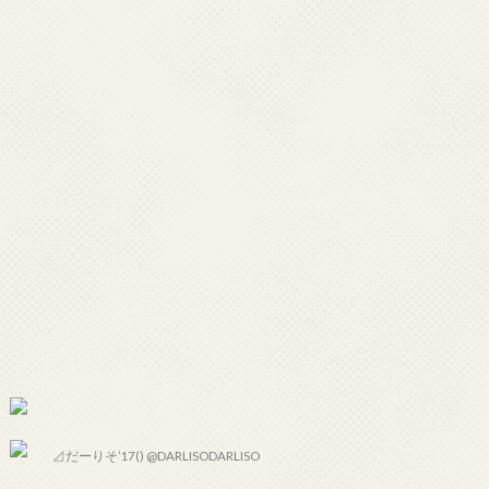
⊿だーりそ’17() @DARLISODARLISO