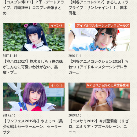
【コスプレ博TFT】Ｐ子（デートアラ
【刈谷アニコレ2017】きるしぇ（ラ
イブ、時崎狂三）コスプレ画像まと
ブライブ！サンシャイン！！、国木
め
田花…
イベント
アイドルマスターシンデレラガールズ
2017.11.16
2016.11.1
【池ハロ2017】柊木ましろ（俺の妹
【刈谷アニメコレクション2016】ち
がこんなに可愛いわけがない、黒
ねつ（アイドルマスターシンデレラ
猫・プ…
ガー…
イベント
Re:ゼロから始める異世界生活
2019.2.16
2019.8.10
【ワンフェス2019冬】やよっぺ（美
【コスサミ2019】今井聖莉南（リゼ
少女戦士セーラームーン、セーラー
ロ、エミリア・アズールレーン、ユ
サタ…
ニコ…