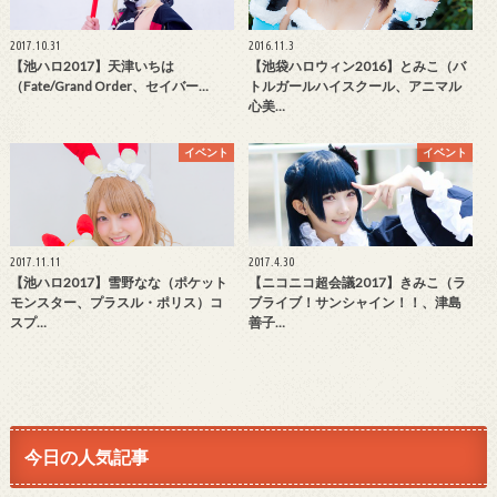
2017.10.31
2016.11.3
【池ハロ2017】天津いちは
【池袋ハロウィン2016】とみこ（バ
（Fate/Grand Order、セイバー…
トルガールハイスクール、アニマル
心美…
イベント
イベント
2017.11.11
2017.4.30
【池ハロ2017】雪野なな（ポケット
【ニコニコ超会議2017】きみこ（ラ
モンスター、プラスル・ポリス）コ
ブライブ！サンシャイン！！、津島
スプ…
善子…
今日の人気記事