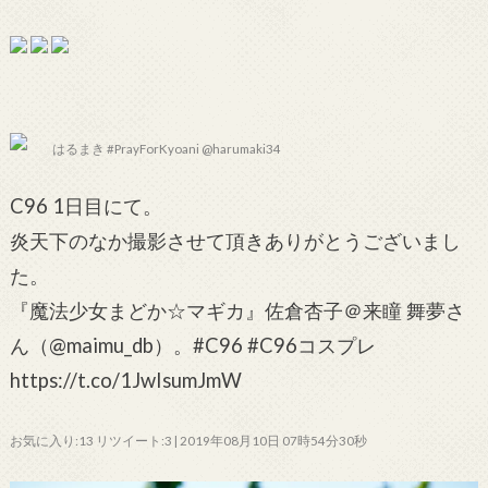
はるまき #PrayForKyoani @harumaki34
C96 1日目にて。
炎天下のなか撮影させて頂きありがとうございまし
た。
『魔法少女まどか☆マギカ』佐倉杏子＠来瞳 舞夢さ
ん（@maimu_db）。#C96 #C96コスプレ
https://t.co/1JwIsumJmW
お気に入り:13 リツイート:3 | 2019年08月10日 07時54分30秒