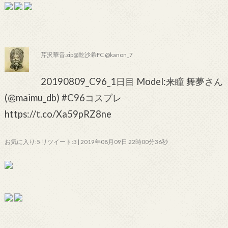
芹沢華音.zip@乾沙希FC @kanon_7
20190809_C96_1日目 Model:来瞳 舞夢さん
(@maimu_db) #C96コスプレ
https://t.co/Xa59pRZ8ne
お気に入り:5 リツイート:3 | 2019年08月09日 22時00分36秒