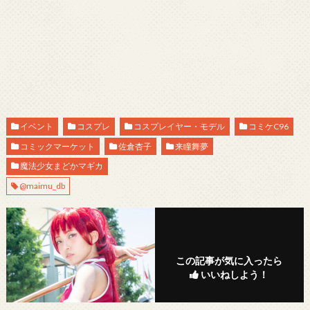
イベント
コスプレ
コスプレイヤー・モデル
コミケC96
コミックマーケット
佐倉杏子
来瞳舞夢
魔法少女まどかマギカ
@maimu_db
この記事が気に入ったら
いいねしよう！