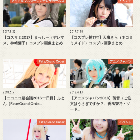
アイドルマスターシンデレラガールズ
イベント
2017.8.27
2017.7.29
【コスサミ2017】まっしー（デレマ
【コスプレ博TFT】天魔きら（ネコミ
ス、神崎蘭子）コスプレ画像まとめ
ミメイド）コスプレ画像まとめ
Fate/Grand Order
アニメジャパン
2018.5.5
2018.4.13
【ニコニコ超会議2018 一日目】ふと
【アニメジャパン2018】萌音（ご注
ん（Fate/Grand Orde…
文はうさぎですか？、香風智乃・ソ
ード…
Fate/Grand Order
イベント