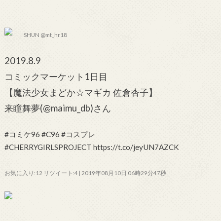
SHUN @mt_hr18
2019.8.9
コミックマーケット1日目
【魔法少女まどか☆マギカ 佐倉杏子】
来瞳舞夢(@maimu_db)さん
#コミケ96 #C96 #コスプレ
#CHERRYGIRLSPROJECT https://t.co/jeyUN7AZCK
お気に入り:12 リツイート:4 | 2019年08月10日 06時29分47秒