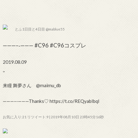
とふ1日目と4日目 @mablue55
———–‐——— #C96 #C96コスプレ
2019.08.09
,,
来瞳 舞夢さん @maimu_db
———–‐———Thanks♡ https://t.co/REQyabIbqI
お気に入り:21 リツイート:9 | 2019年08月10日 23時45分16秒