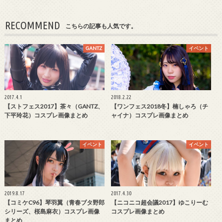
RECOMMEND
こちらの記事も人気です。
GANTZ
イベント
2017.4.1
2018.2.22
【ストフェス2017】茶々（GANTZ、
【ワンフェス2018冬】楠しゃろ（チ
下平玲花）コスプレ画像まとめ
ャイナ）コスプレ画像まとめ
イベント
イベント
2019.8.17
2017.4.30
【コミケC96】琴羽翼（青春ブタ野郎
【ニコニコ超会議2017】ゆこりーむ
シリーズ、桜島麻衣）コスプレ画像
コスプレ画像まとめ
まとめ