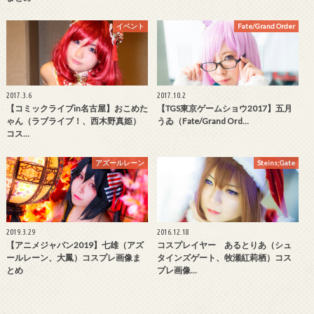
イベント
Fate/Grand Order
2017.3.6
2017.10.2
【コミックライブin名古屋】おこめた
【TGS東京ゲームショウ2017】五月
ゃん（ラブライブ！、西木野真姫）
うゐ（Fate/Grand Ord…
コス…
アズールレーン
Steins;Gate
2019.3.29
2016.12.18
【アニメジャパン2019】七雄（アズ
コスプレイヤー あるとりあ（シュ
ールレーン、大鳳）コスプレ画像ま
タインズゲート、牧瀬紅莉栖）コス
とめ
プレ画像…