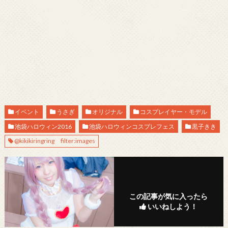
イベント
うさぎ
オリジナル
コスプレイヤー・モデル
池袋ハロウィン2016
池袋ハロウィンコスプレフェス
黒子きき
@kikikiringring filter:images
この記事が気に入ったら
いいねしよう！